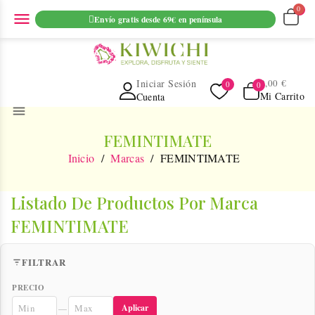
ENVIO GRATUITO EN PEDIDOS SUPERIORES A 69€ EN
menu
Envío gratis desde 69€ en península
PENINSULA
Iniciar Sesión
0,00 €
Mi Carrito
Cuenta
menu
FEMINTIMATE
Inicio
Marcas
FEMINTIMATE
Listado De Productos Por Marca
FEMINTIMATE
FILTRAR
PRECIO
Aplicar
—