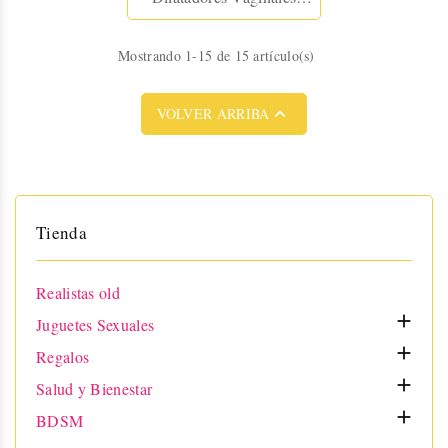
Intimrelax Rosa Silicona
Mostrando 1-15 de 15 artículo(s)

VOLVER ARRIBA
Tienda
Realistas old

Juguetes Sexuales

Regalos

Salud y Bienestar

BDSM