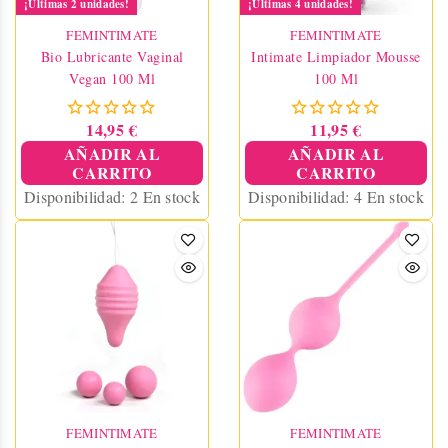
¡Últimas 2 unidades!
¡Últimas 4 unidades!
FEMINTIMATE
FEMINTIMATE
Bio Lubricante Vaginal
Intimate Limpiador Mousse
Vegan 100 Ml
100 Ml
14,95 €
11,95 €
AÑADIR AL
AÑADIR AL
CARRITO
CARRITO
Disponibilidad:
2 En stock
Disponibilidad:
4 En stock
FEMINTIMATE
FEMINTIMATE