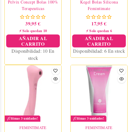
Pelvix Concept Bolas 100%
Kegel Bolas Silicona
Terapeuticas
Femintimate
39,95 €
17,95 €
⚡ Solo quedan 10
⚡ Solo quedan 6
AÑADIR AL
AÑADIR AL
CARRITO
CARRITO
Disponibilidad:
10 En
Disponibilidad:
6 En stock
stock
¡Últimas 3 unidades!
¡Últimas 3 unidades!
FEMINTIMATE
FEMINTIMATE