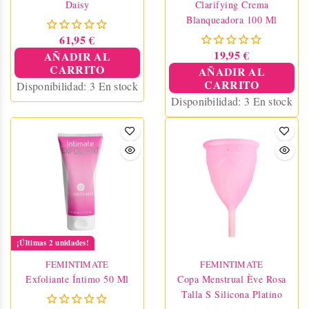
Daisy
Clarifying Crema
Blanqueadora 100 Ml
61,95 €
19,95 €
AÑADIR AL
CARRITO
AÑADIR AL
CARRITO
Disponibilidad:
3 En stock
Disponibilidad:
3 En stock
¡Últimas 2 unidades!
FEMINTIMATE
FEMINTIMATE
Exfoliante Íntimo 50 Ml
Copa Menstrual Ève Rosa
Talla S Silicona Platino