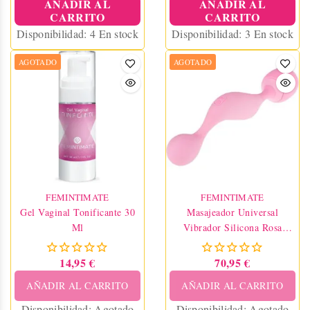
AÑADIR AL
AÑADIR AL
CARRITO
CARRITO
Disponibilidad:
4 En stock
Disponibilidad:
3 En stock
AGOTADO
AGOTADO
FEMINTIMATE
FEMINTIMATE
Gel Vaginal Tonificante 30
Masajeador Universal
Ml
Vibrador Silicona Rosa
Femintimate
14,95 €
70,95 €
AÑADIR AL CARRITO
AÑADIR AL CARRITO
Disponibilidad:
Agotado
Disponibilidad:
Agotado