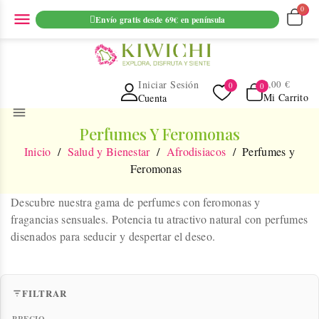
ENVIO GRATUITO EN PEDIDOS SUPERIORES A 69€ EN
menu
Envío gratis desde 69€ en península
PENINSULA
Iniciar Sesión
0,00 €
Mi Carrito
Cuenta
menu
Perfumes Y Feromonas
Inicio
Salud y Bienestar
Afrodisiacos
Perfumes y
Feromonas
Descubre nuestra gama de
perfumes con feromonas
y
fragancias sensuales. Potencia tu atractivo natural con perfumes
disenados para seducir y despertar el deseo.
FILTRAR
PRECIO