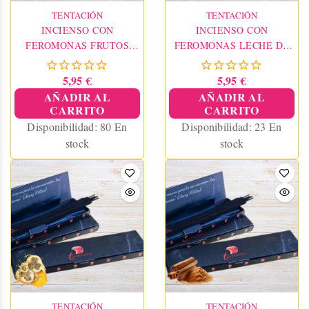
TENTACIÓN
TENTACIÓN
INCIENSO CON
INCIENSO CON
FEROMONAS FRUTOS
FEROMONAS LECHE DE
ROJOS
COCO
5,95 €
5,95 €
AÑADIR AL
AÑADIR AL
CARRITO
CARRITO
Disponibilidad:
80 En
Disponibilidad:
23 En
stock
stock
TENTACIÓN
TENTACIÓN