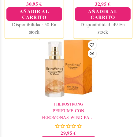
PHEROSTRONG
PHEROSTRONG
30,95 €
32,95 €
AÑADIR AL
AÑADIR AL
CARRITO
CARRITO
Disponibilidad:
50 En
Disponibilidad:
49 En
stock
stock
PHEROSTRONG
PERFUME CON
FEROMONAS WIND PARA
MUJER 50 ML
PHEROSTRONG
29,95 €