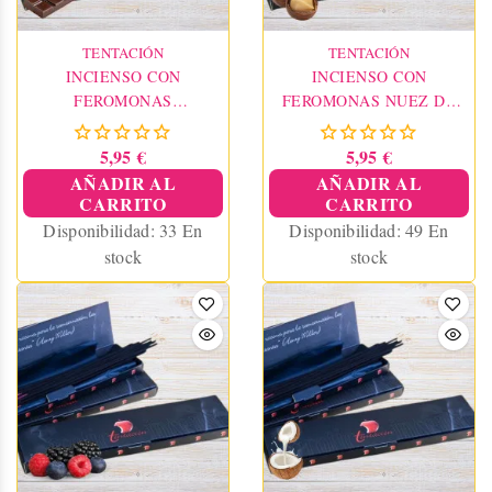
TENTACIÓN
TENTACIÓN
INCIENSO CON
INCIENSO CON
FEROMONAS
FEROMONAS NUEZ DE
CHOCOLATE
MACADAMIA
5,95 €
5,95 €
AÑADIR AL
AÑADIR AL
CARRITO
CARRITO
Disponibilidad:
33 En
Disponibilidad:
49 En
stock
stock