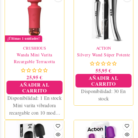
estimulación externa
precisa. Color verde menta,
suave y elegante.
¡Últimas 1 unidades!
CRUSHIOUS
ACTION
Wanda Mini Varita
Silvery Wand Súper Potente
Recargable Terracotta
55,95 €
25,95 €
AÑADIR AL
CARRITO
AÑADIR AL
CARRITO
Disponibilidad:
30 En
Disponibilidad:
1 En stock
stock
Mini varita vibradora
recargable con 10 modos
de vibración. Compacta,
potente y sin cables. Ideal
para masajes o