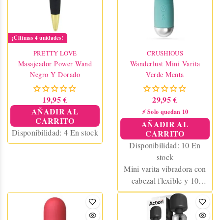
¡Últimas 4 unidades!
PRETTY LOVE
CRUSHIOUS
Masajeador Power Wand
Wanderlust Mini Varita
Negro Y Dorado
Verde Menta
19,95 €
29,95 €
AÑADIR AL
⚡ Solo quedan 10
CARRITO
AÑADIR AL
Disponibilidad:
4 En stock
CARRITO
Disponibilidad:
10 En
stock
Mini varita vibradora con
cabezal flexible y 10
modos de vibración.
Recargable, resistente al
agua, ideal para