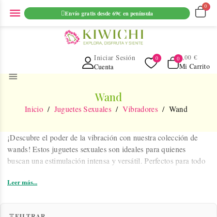
ENVIO GRATUITO EN PEDIDOS SUPERIORES A 69€ EN
menu
Envío gratis desde 69€ en península
PENINSULA
Iniciar Sesión
0,00 €
Mi Carrito
Cuenta
menu
Wand
Inicio
Juguetes Sexuales
Vibradores
Wand
¡Descubre el poder de la vibración con nuestra colección de
wands! Estos juguetes sexuales son ideales para quienes
buscan una estimulación intensa y versátil. Perfectos para todo
tipo de placer, ya sea para masaje relajante o estimulación
Leer más...
profunda, nuestros wands están diseñados para llevar tu
experiencia al siguiente nivel. ¡Explora ahora y siente la magia!
FILTRAR