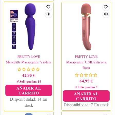
Impermeable y recargable
por USB, ofrece un uso
sencillo con su interfaz
retroiluminada de 3
botones. Hecho de silicona
sedosa y ABS, es seguro
para el cuerpo y libre de
ftalatos. Perfecto para
relajarte en cualquier lugar.
PRETTY LOVE
PRETTY LOVE
Meredith Masajeador Violeta
Masajeador USB Silicona
Rosa
42,95 €
64,95 €
⚡ Solo quedan 14
AÑADIR AL
⚡ Solo quedan 7
CARRITO
AÑADIR AL
CARRITO
Disponibilidad:
14 En
Disponibilidad:
7 En stock
stock