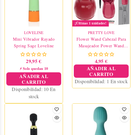
¡Últimas 1 unidades!
LOVELINE
PRETTY LOVE
Mini Vibrador Rayado
Flower Wand Cabezal Para
Spring Sage Loveline
Masajeador Power Wand
Rojo
29,95 €
4,95 €
AÑADIR AL
⚡ Solo quedan 10
CARRITO
AÑADIR AL
Disponibilidad:
1 En stock
CARRITO
Disponibilidad:
10 En
stock