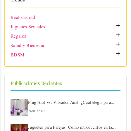
Realistas old

Juguetes Sexuales

Regalos

Salud y Bienestar

BDSM
Publicaciones Recientes
Plug Anal vs. Vibrador Anal: ¿Cuál elegir para...
24/07/2026
Juguetes para Parejas: Cómo introducirlos en la...