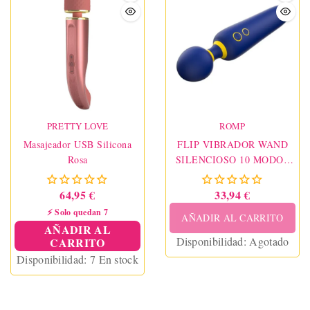
para masajes o
estimulación del clítoris.
Color terracotta.
PRETTY LOVE
ROMP
Masajeador USB Silicona
FLIP VIBRADOR WAND
Rosa
SILENCIOSO 10 MODOS
AZUL
64,95 €
33,94 €
⚡ Solo quedan 7
AÑADIR AL CARRITO
AÑADIR AL
Disponibilidad:
Agotado
CARRITO
Disponibilidad:
7 En stock