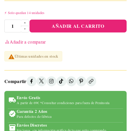
⚡ Solo quedan 14 unidades
AÑADIR AL CARRITO
Añadir a comparar

Últimas unidades en stock
Compartir
Envío Gratis
A partir de 69€ *Consultar condiciones para fuera de Península
Garantía 2 Años
Para defectos de fábrica
Envíos Discretos
Sin logos, sin información gráfica de lo que estás comprando