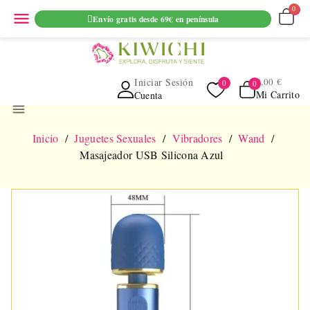
ENVIO GRATUITO EN PEDIDOS SUPERIORES A 69€ EN
menu
Envío gratis desde 69€ en península
PENINSULA
Iniciar Sesión
0,00 €
Mi Carrito
Cuenta
menu
Inicio
Juguetes Sexuales
Vibradores
Wand
Masajeador USB Silicona Azul
NUEVO