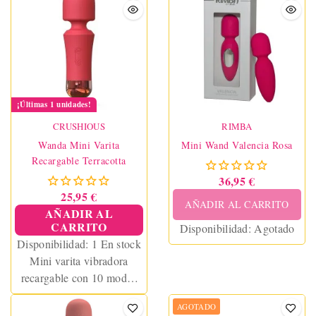
¡Últimas 1 unidades!
CRUSHIOUS
RIMBA
Wanda Mini Varita
Mini Wand Valencia Rosa
Recargable Terracotta
36,95 €
25,95 €
AÑADIR AL CARRITO
AÑADIR AL
CARRITO
Disponibilidad:
Agotado
Disponibilidad:
1 En stock
Mini varita vibradora
recargable con 10 modos
de vibración. Compacta,
AGOTADO
potente y sin cables. Ideal