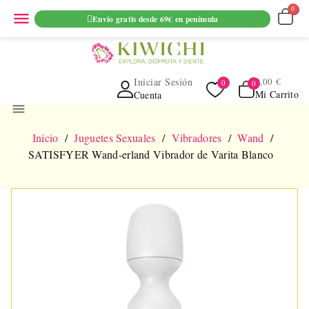
ENVIO GRATUITO EN PEDIDOS SUPERIORES A 69€ EN
menu
Envío gratis desde 69€ en península
PENINSULA
Iniciar Sesión
0,00 €
Mi Carrito
Cuenta
menu
Inicio
Juguetes Sexuales
Vibradores
Wand
SATISFYER Wand-erland Vibrador de Varita Blanco
NUEVO
AGOTADO