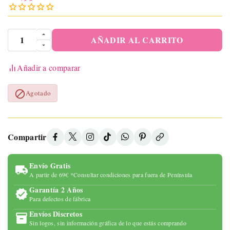
AÑADIR AL CARRITO
Añadir a comparar

Agotado
Compartir
Envío Gratis
A partir de 69€ *Consultar condiciones para fuera de Península
Garantía 2 Años
Para defectos de fábrica
Envíos Discretos
Sin logos, sin información gráfica de lo que estás comprando