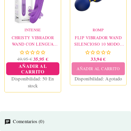
INTENSE
ROMP
CHRISTY VIBRADOR
FLIP VIBRADOR WAND
WAND CON LENGUA
SILENCIOSO 10 MODOS
GIRATORIA
AZUL
35,95 €
33,94 €
49,95 €
AÑADIR AL
AÑADIR AL CARRITO
CARRITO
Disponibilidad:
50 En
Disponibilidad:
Agotado
stock
Comentarios (0)