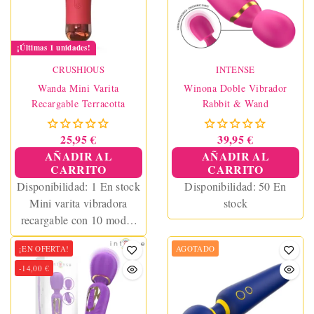
¡Últimas 1 unidades!
CRUSHIOUS
INTENSE
Wanda Mini Varita
Winona Doble Vibrador
Recargable Terracotta
Rabbit & Wand
25,95 €
39,95 €
AÑADIR AL
AÑADIR AL
CARRITO
CARRITO
Disponibilidad:
1 En stock
Disponibilidad:
50 En
Mini varita vibradora
stock
recargable con 10 modos
de vibración. Compacta,
¡EN OFERTA!
AGOTADO
potente y sin cables. Ideal
-14,00 €
para masajes o
estimulación del clítoris.
Color terracotta.