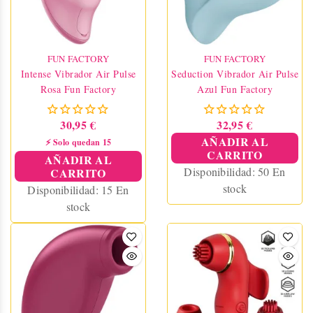
FUN FACTORY
FUN FACTORY
Intense Vibrador Air Pulse
Seduction Vibrador Air Pulse
Rosa Fun Factory
Azul Fun Factory
30,95 €
32,95 €
AÑADIR AL
⚡ Solo quedan 15
CARRITO
AÑADIR AL
Disponibilidad:
50 En
CARRITO
stock
Disponibilidad:
15 En
stock