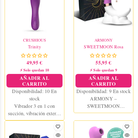
vibrador interno para el
punto G.
CRUSHIOUS
ARMONY
Trinity
SWEETMOON Rosa
49,95 €
55,95 €
⚡ Solo quedan 10
⚡ Solo quedan 9
AÑADIR AL
AÑADIR AL
CARRITO
CARRITO
Disponibilidad:
10 En
Disponibilidad:
9 En stock
stock
ARMONY –
Vibrador 3 en 1 con
SWEETMOON
succión, vibración externa
SUCCIONADOR
y estimulación interna.
CLITORIS & PUNTO G
Doble motor, 3 modos de
ROSA
succión + 10 vibraciones