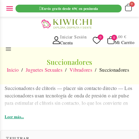
ENVIO GRATUITO EN PEDIDOS SUPERIORES A 69€ EN
menu
Envío gratis desde 69€ en península
PENINSULA
Iniciar Sesión
0,00 €
Mi Carrito
Cuenta
menu
Succionadores
Inicio
Juguetes Sexuales
Vibradores
Succionadores
Succionadores de clítoris — placer sin contacto directo
— Los
succionadores usan tecnología de onda de presión o air pulse
para estimular el clítoris sin contacto, lo que los convierte en
uno de los juguetes más efectivos para alcanzar el orgasmo. En
Leer más...
Kiwichi ofrecemos succionadores de marcas premium como
Womanizer, Satisfyer y Lelo junto con alternativas de excelente
calidad-precio. Recargables por USB, impermeables y con
FILTRAR