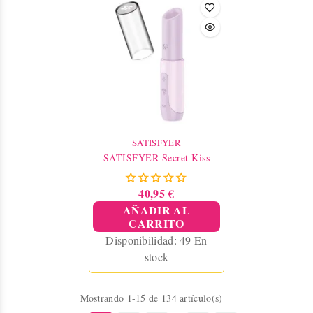
(incluidas), discreto y
AZUL
perfecto para iniciarse en el
placer. No sumergible, fácil
de limpiar.
SATISFYER
SATISFYER Secret Kiss
40,95 €
AÑADIR AL
CARRITO
Disponibilidad:
49 En
stock
Mostrando 1-15 de 134 artículo(s)