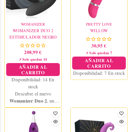
WOMANIZER
PRETTY LOVE
WOMANIZER DUO 2
WILLOW
ESTIMULADOR NEGRO
30,95 €
208,99 €
⚡ Solo quedan 7
⚡ Solo quedan 14
AÑADIR AL
CARRITO
AÑADIR AL
CARRITO
Disponibilidad:
7 En stock
Disponibilidad:
14 En
stock
Descubre el nuevo
Womanizer Duo 2
, una
revolución en placer con
doble estimulación:
succionador de clítoris con
tecnología Pleasure Air y