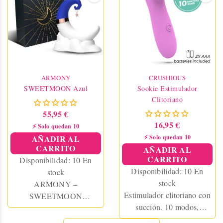
por extremo. Recargable,
resistente al agua y de tacto
sedoso.
ARMONY
CRUSHIOUS
SWEETMOON Azul
Sookie Estimulador
Clitoriano
55,95 €
16,95 €
⚡ Solo quedan 10
AÑADIR AL
⚡ Solo quedan 10
CARRITO
AÑADIR AL
CARRITO
Disponibilidad:
10 En
Disponibilidad:
10 En
stock
stock
ARMONY –
Estimulador clitoriano con
SWEETMOON
succión. 10 modos,
SUCCIONADOR
funciona con pilas AAA
CLITORIS & PUNTO G