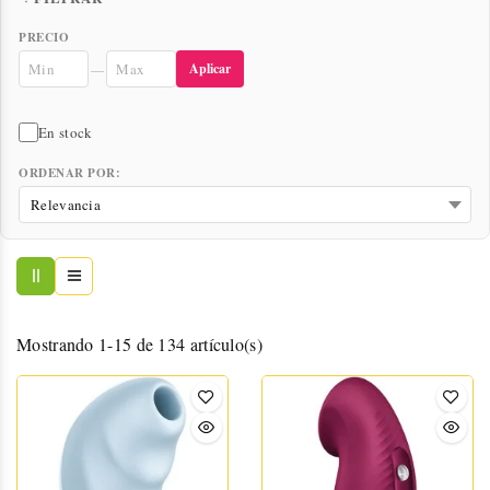
varios niveles de intensidad. Perfectos para principiantes y
expertas.
PRECIO
Aplicar
—
En stock
ORDENAR POR:
Mostrando 1-15 de 134 artículo(s)