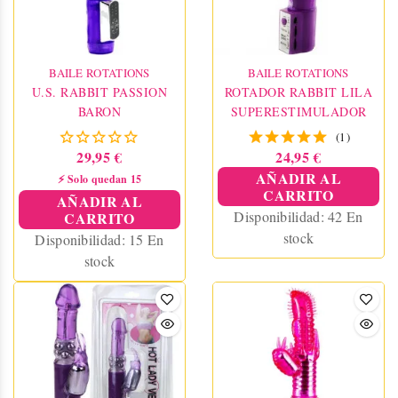
BAILE ROTATIONS
BAILE ROTATIONS
U.S. RABBIT PASSION
ROTADOR RABBIT LILA
BARON
SUPERESTIMULADOR
(1)
29,95 €
24,95 €
AÑADIR AL
⚡ Solo quedan 15
CARRITO
AÑADIR AL
Disponibilidad:
42 En
CARRITO
stock
Disponibilidad:
15 En
stock