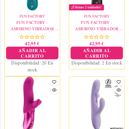
¡Últimas 2 unidades!
FUN FACTORY
FUN FACTORY
FUN FACTORY -
FUN FACTORY -
AMORINO VIBRADOR
AMORINO VIBRADOR
CONEJO AGUAMARINA
CONEJO NEGRO
42,95 €
42,95 €
AÑADIR AL
AÑADIR AL
CARRITO
CARRITO
Disponibilidad:
20 En
Disponibilidad:
2 En stock
stock