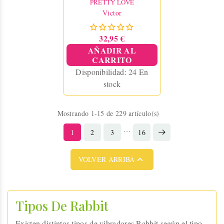
PRETTY LOVE
recargable. ¡Tu nuevo
Victor
favorito!
32,95 €
AÑADIR AL
CARRITO
Disponibilidad:
24 En
stock
Mostrando 1-15 de 229 artículo(s)
…
1
2
3
16

VOLVER ARRIBA
Tipos De Rabbit
Existen distintos tipos de vibradores Rabbit según el tipo