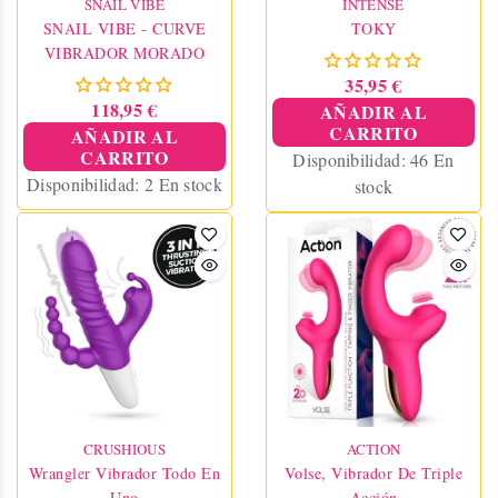
SNAIL VIBE
INTENSE
SNAIL VIBE - CURVE
TOKY
VIBRADOR MORADO
35,95 €
118,95 €
AÑADIR AL
CARRITO
AÑADIR AL
CARRITO
Disponibilidad:
46 En
Disponibilidad:
2 En stock
stock
CRUSHIOUS
ACTION
Wrangler Vibrador Todo En
Volse, Vibrador De Triple
Uno
Acción