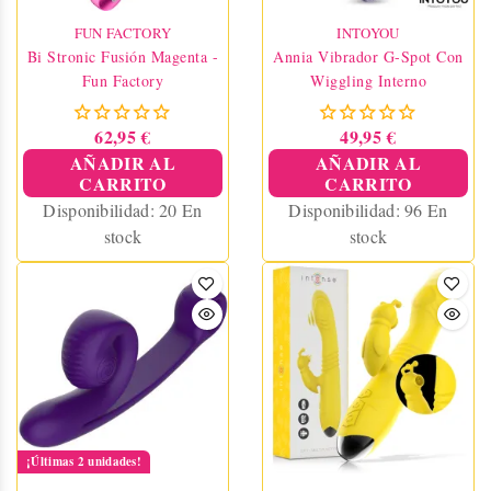
FUN FACTORY
INTOYOU
Bi Stronic Fusión Magenta -
Annia Vibrador G-Spot Con
Fun Factory
Wiggling Interno
62,95 €
49,95 €
AÑADIR AL
AÑADIR AL
CARRITO
CARRITO
Disponibilidad:
20 En
Disponibilidad:
96 En
stock
stock
¡Últimas 2 unidades!