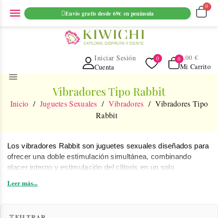
ENVIO GRATUITO EN PEDIDOS SUPERIORES A 69€ EN
menu
Envío gratis desde 69€ en península
PENINSULA
Iniciar Sesión
0,00 €
Mi Carrito
Cuenta
menu
Vibradores Tipo Rabbit
Inicio
Juguetes Sexuales
Vibradores
Vibradores Tipo
Rabbit
Los vibradores Rabbit son 
juguetes sexuales diseñados para 
ofrecer una doble estimulación simultánea
, combinando 
placer interno y estimulación del clítoris en un solo 
dispositivo. Su diseño característico incorpora un eje 
Leer más...
principal para el punto G y un brazo externo que estimula el 
clítoris mediante vibración, permitiendo alcanzar orgasmos 
más intensos y completos.
FILTRAR