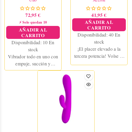
72,95 €
41,95 €
AÑADIR AL
⚡ Solo quedan 10
CARRITO
AÑADIR AL
Disponibilidad:
40 En
CARRITO
stock
Disponibilidad:
10 En
¡El placer elevado a la
stock
tercera potencia! Volse es
Vibrador todo en uno con
el vibrador de triple acción
empuje, succión y
que te hará descubrir
vibración. Estimula
sensaciones como nunca
simultáneamente el clítoris,
antes. Con vibración,
punto G y ano. Potente,
pulsación en el clítoris y
recargable y resistente al
movimiento finger, este
agua. 23 cm de puro
juguete es una explosión de
placer.
placer personalizada. Todo
en un cuerpo suave,
resistente al agua y