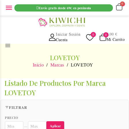
ENVIO GRATUITO EN PEDIDOS SUPERIORES A 69€ EN
menu
Envío gratis desde 69€ en península
PENINSULA
Iniciar Sesión
0,00 €
Mi Carrito
Cuenta
menu
LOVETOY
Inicio
Marcas
LOVETOY
Listado De Productos Por Marca
LOVETOY
FILTRAR
PRECIO
Aplicar
—