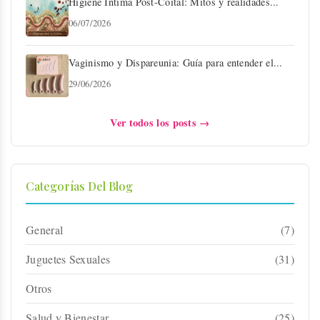
Higiene Íntima Post-Coital: Mitos y realidades...
06/07/2026
Vaginismo y Dispareunia: Guía para entender el...
29/06/2026
Ver todos los posts →
Categorías Del Blog
General
(7)
Juguetes Sexuales
(31)
Otros
Salud y Bienestar
(25)