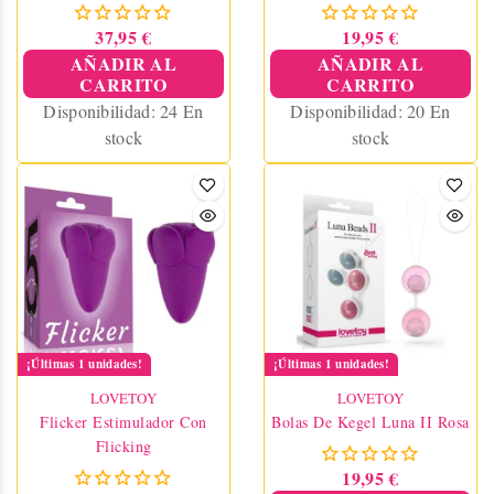
Tender Natural
37,95 €
19,95 €
AÑADIR AL
AÑADIR AL
CARRITO
CARRITO
Disponibilidad:
24 En
Disponibilidad:
20 En
stock
stock
¡Últimas 1 unidades!
¡Últimas 1 unidades!
LOVETOY
LOVETOY
Flicker Estimulador Con
Bolas De Kegel Luna II Rosa
Flicking
19,95 €