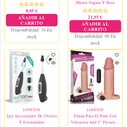
Master Vagina Y Boca
8,95 €
21,95 €
AÑADIR AL
CARRITO
AÑADIR AL
CARRITO
Disponibilidad:
34 En
Disponibilidad:
98 En
stock
stock
LOVETOY
LOVETOY
Ijoy Succionador De Clítoris
Funda Para El Pene Con
Y Estimulador
Vibración Add 2" Plesure X