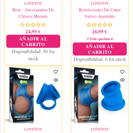
LOVETOY
LOVETOY
Rose - Succionador De
Restricciones De Cama
Clítoris Morado
Velcro Ajustable
24,95 €
26,95 €
AÑADIR AL
⚡ Solo quedan 6
CARRITO
AÑADIR AL
Disponibilidad:
50 En
CARRITO
stock
Disponibilidad:
6 En stock
LOVETOY
LOVETOY