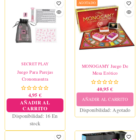
AGOTADO
SECRET PLAY
MONOGAMY Juego De
Juego Para Parejas
Mesa Erótico
Cronomasutra
40,95 €
4,95 €
AÑADIR AL CARRITO
AÑADIR AL
CARRITO
Disponibilidad:
Agotado
Disponibilidad:
16 En
stock