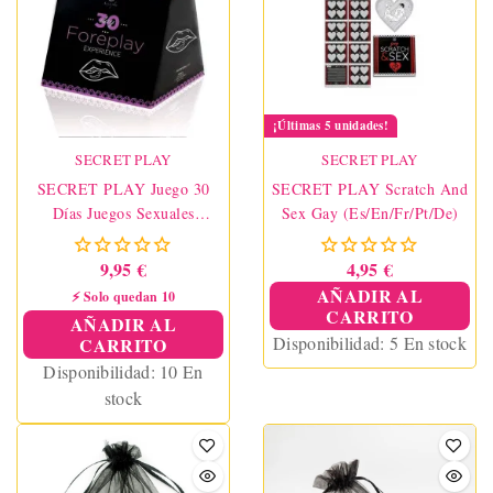
¡Últimas 5 unidades!
SECRET PLAY
SECRET PLAY
SECRET PLAY Juego 30
SECRET PLAY Scratch And
Días Juegos Sexuales
Sex Gay (Es/En/Fr/Pt/De)
(ES/EN)
9,95 €
4,95 €
AÑADIR AL
⚡ Solo quedan 10
CARRITO
AÑADIR AL
Disponibilidad:
5 En stock
CARRITO
Disponibilidad:
10 En
stock