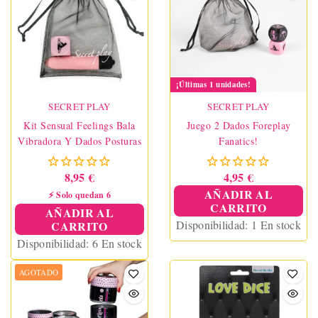
¡Últimas 1 unidades!
SECRET PLAY
SECRET PLAY
Kit Sensual Feelings Bala
Juego 2 Dados Foreplay
Vibradora Y Dados Posturas
Fanatics!
8,95 €
4,95 €
AÑADIR AL
⚡ Solo quedan 6
CARRITO
AÑADIR AL
Disponibilidad:
1 En stock
CARRITO
Disponibilidad:
6 En stock
AGOTADO