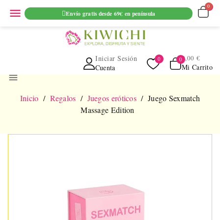
ENVIO GRATUITO EN PEDIDOS SUPERIORES A 69€ EN
menu
Envío gratis desde 69€ en península
PENINSULA
Iniciar Sesión
0,00 €
Mi Carrito
Cuenta
menu
Inicio
Regalos
Juegos eróticos
Juego Sexmatch
Massage Edition
NUEVO