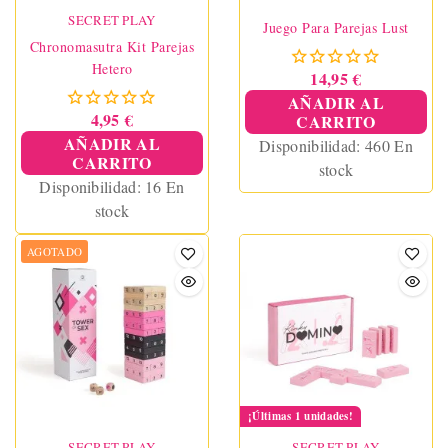
SECRET PLAY
Juego Para Parejas Lust
Chronomasutra Kit Parejas
Hetero
14,95 €
AÑADIR AL
4,95 €
CARRITO
AÑADIR AL
Disponibilidad:
460 En
CARRITO
stock
Disponibilidad:
16 En
stock
AGOTADO
¡Últimas 1 unidades!
SECRET PLAY
SECRET PLAY