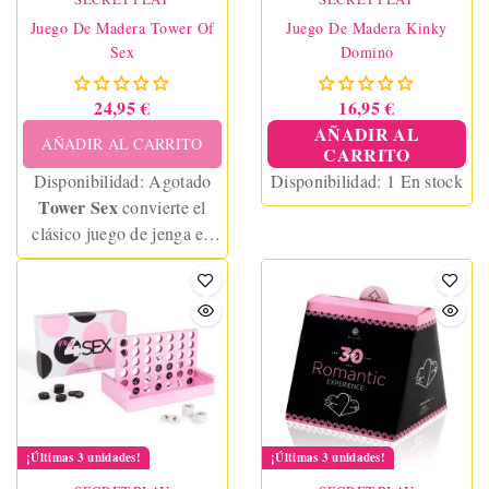
Juego De Madera Tower Of
Juego De Madera Kinky
Sex
Domino
24,95 €
16,95 €
AÑADIR AL
AÑADIR AL CARRITO
CARRITO
Disponibilidad:
Agotado
Disponibilidad:
1 En stock
Tower Sex
convierte el
clásico juego de jenga en
una experiencia erótica
divertida y atrevida para
parejas. Desafíos
sensuales, castigos picantes
y dos modos de juego para
romper la rutina y encender
la pasión.
¡Últimas 3 unidades!
¡Últimas 3 unidades!