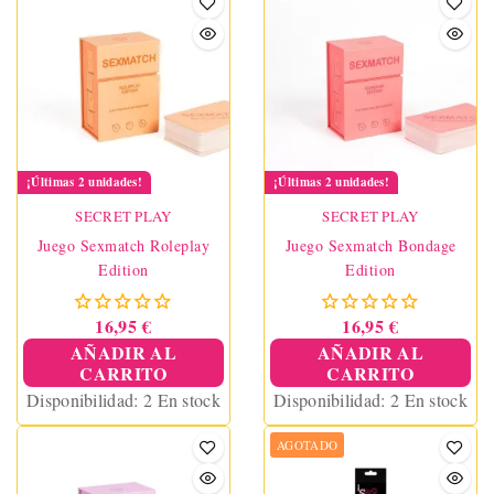
¡Últimas 2 unidades!
¡Últimas 2 unidades!
SECRET PLAY
SECRET PLAY
Juego Sexmatch Roleplay
Juego Sexmatch Bondage
Edition
Edition
16,95 €
16,95 €
AÑADIR AL
AÑADIR AL
CARRITO
CARRITO
Disponibilidad:
2 En stock
Disponibilidad:
2 En stock
AGOTADO