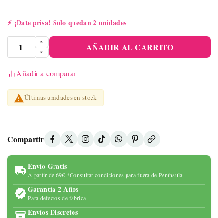
⚡
¡Date prisa! Solo quedan 2 unidades
AÑADIR AL CARRITO
Añadir a comparar

Últimas unidades en stock
Compartir
Envío Gratis
A partir de 69€ *Consultar condiciones para fuera de Península
Garantía 2 Años
Para defectos de fábrica
Envíos Discretos