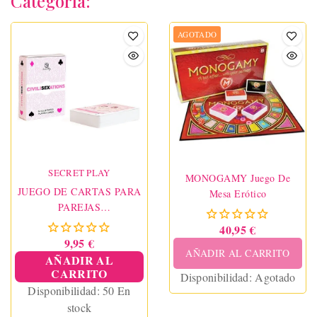
Categoría:
AGOTADO
SECRET PLAY
MONOGAMY Juego De
JUEGO DE CARTAS PARA
Mesa Erótico
PAREJAS
"CIVILISEXATIONS"
40,95 €
9,95 €
AÑADIR AL CARRITO
AÑADIR AL
CARRITO
Disponibilidad:
Agotado
Disponibilidad:
50 En
stock