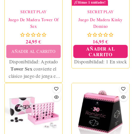
¡Últimas 1 unidades!
SECRET PLAY
SECRET PLAY
Juego De Madera Tower Of
Juego De Madera Kinky
Sex
Domino
24,95 €
16,95 €
AÑADIR AL
AÑADIR AL CARRITO
CARRITO
Disponibilidad:
Agotado
Disponibilidad:
1 En stock
Tower Sex
convierte el
clásico juego de jenga en
una experiencia erótica
divertida y atrevida para
parejas. Desafíos
sensuales, castigos picantes
y dos modos de juego para
romper la rutina y encender
la pasión.