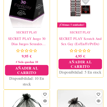
¡Últimas 5 unidades!
SECRET PLAY
SECRET PLAY
SECRET PLAY Juego 30
SECRET PLAY Scratch And
Días Juegos Sexuales
Sex Gay (Es/En/Fr/Pt/De)
(ES/EN)
9,95 €
4,95 €
AÑADIR AL
⚡ Solo quedan 10
CARRITO
AÑADIR AL
Disponibilidad:
5 En stock
CARRITO
Disponibilidad:
10 En
stock