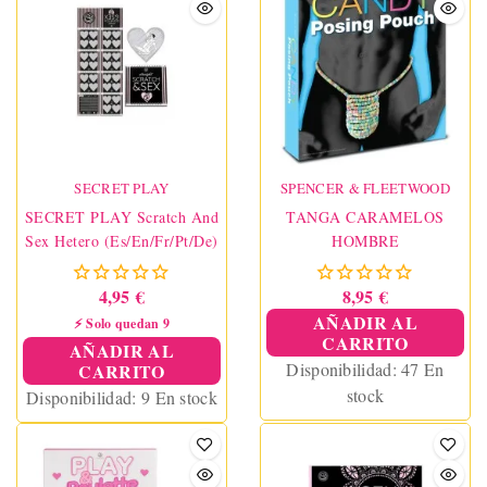
SECRET PLAY
SPENCER & FLEETWOOD
SECRET PLAY Scratch And
TANGA CARAMELOS
Sex Hetero (Es/En/Fr/Pt/De)
HOMBRE
4,95 €
8,95 €
AÑADIR AL
⚡ Solo quedan 9
CARRITO
AÑADIR AL
Disponibilidad:
47 En
CARRITO
stock
Disponibilidad:
9 En stock