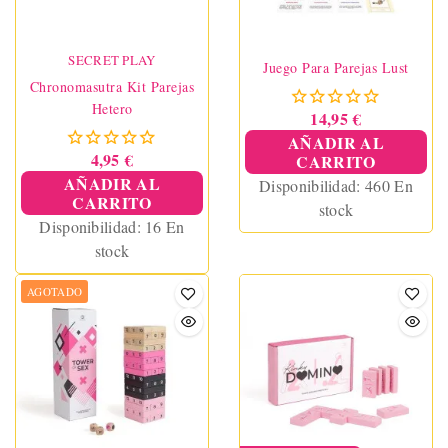
SECRET PLAY
Juego Para Parejas Lust
Chronomasutra Kit Parejas
Hetero
14,95 €
AÑADIR AL
4,95 €
CARRITO
AÑADIR AL
Disponibilidad:
460 En
CARRITO
stock
Disponibilidad:
16 En
stock
AGOTADO