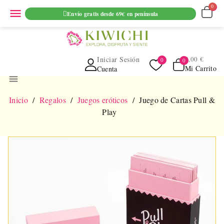
ENVIO GRATUITO EN PEDIDOS SUPERIORES A 69€ EN
menu
Envío gratis desde 69€ en península
PENINSULA
Iniciar Sesión
0,00 €
Mi Carrito
Cuenta
menu
Inicio
Regalos
Juegos eróticos
Juego de Cartas Pull &
Play
NUEVO