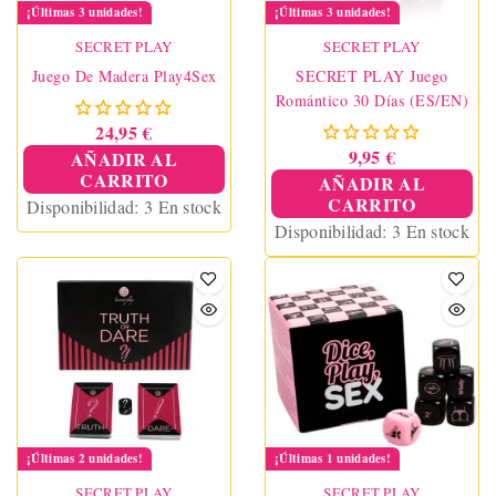
¡Últimas 3 unidades!
¡Últimas 3 unidades!
SECRET PLAY
SECRET PLAY
Juego De Madera Play4Sex
SECRET PLAY Juego
Romántico 30 Días (ES/EN)
24,95 €
9,95 €
AÑADIR AL
CARRITO
AÑADIR AL
CARRITO
Disponibilidad:
3 En stock
Disponibilidad:
3 En stock
¡Últimas 2 unidades!
¡Últimas 1 unidades!
SECRET PLAY
SECRET PLAY