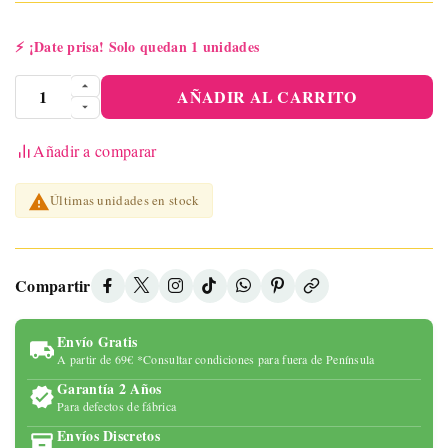
⚡
¡Date prisa! Solo quedan 1 unidades
AÑADIR AL CARRITO
Añadir a comparar

Últimas unidades en stock
Compartir
Envío Gratis
A partir de 69€ *Consultar condiciones para fuera de Península
Garantía 2 Años
Para defectos de fábrica
Envíos Discretos