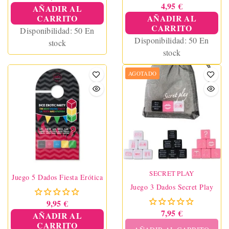
4,95 €
AÑADIR AL
CARRITO
AÑADIR AL
CARRITO
Disponibilidad:
50 En
Disponibilidad:
50 En
stock
stock
AGOTADO
SECRET PLAY
Juego 5 Dados Fiesta Erótica
Juego 3 Dados Secret Play
9,95 €
7,95 €
AÑADIR AL
CARRITO