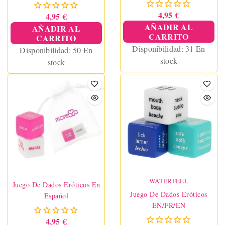
4,95 €
4,95 €
AÑADIR AL
AÑADIR AL
CARRITO
CARRITO
Disponibilidad:
31 En
Disponibilidad:
50 En
stock
stock
WATERFEEL
Juego De Dados Eróticos En
Juego De Dados Eróticos
Español
EN/FR/EN
4,95 €