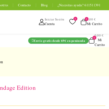
sotrxs
Contacto
Blog
¿Necesitas ayuda? 611511391
0,00 €
Iniciar Sesión
Mi Carrito
Cuenta
0,00 €
Mi
Envío gratis desde 69€ en península
Carrito
ADO
on
ndage Edition
TOYOU APP
SERIES
 Entrenador