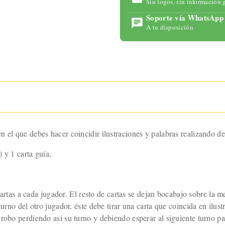
Sin logos, sin información 
para
maximizar
Soporte vía WhatsApp
tu placer
A tu disposición
con
tecnología
avanzada y
un diseño
ergonómic
o.
 el que debes hacer coincidir ilustraciones y palabras realizando de
 y 1 carta guía.
 7 cartas a cada jugador. El resto de cartas se dejan bocabajo sobre 
turno del otro jugador, éste debe tirar una carta que coincida en ilus
robo perdiendo así su turno y debiendo esperar al siguiente turno par