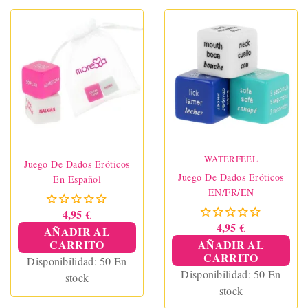
WATERFEEL
Juego De Dados Eróticos
Juego De Dados Eróticos
En Español
EN/FR/EN
4,95 €
4,95 €
AÑADIR AL
CARRITO
AÑADIR AL
CARRITO
Disponibilidad:
50 En
Disponibilidad:
50 En
stock
stock