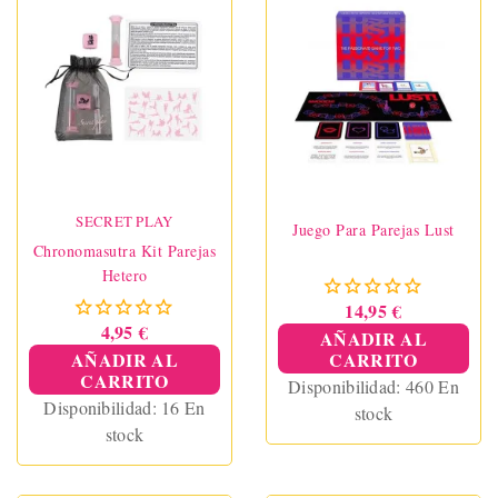
SECRET PLAY
Juego Para Parejas Lust
Chronomasutra Kit Parejas
Hetero
14,95 €
4,95 €
AÑADIR AL
AÑADIR AL
CARRITO
CARRITO
Disponibilidad:
460 En
Disponibilidad:
16 En
stock
stock