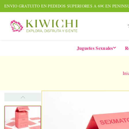
ENVIO GRATUITO EN PEDIDOS SUPERIORES A 69€ EN PENINS
Juguetes Sexuales
R
Ini
NUEVO
AMOUR PACK
TARDE
Set De 7 Piezas
Six-In-
Together &
De 
¡Date prisa! Solo quedan 2
Forever
Vibrad