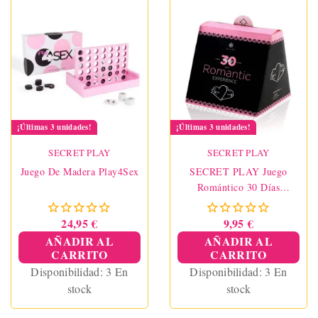
¡Últimas 3 unidades!
¡Últimas 3 unidades!
SECRET PLAY
SECRET PLAY
Juego De Madera Play4Sex
SECRET PLAY Juego
Romántico 30 Días
(ES/EN)
24,95 €
9,95 €
AÑADIR AL
AÑADIR AL
CARRITO
CARRITO
Disponibilidad:
3 En
Disponibilidad:
3 En
stock
stock