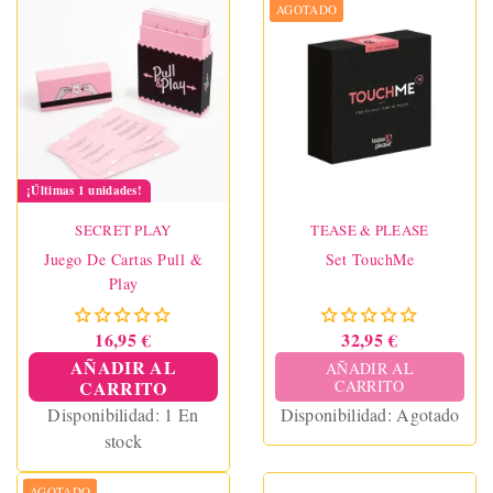
AGOTADO
¡Últimas 1 unidades!
SECRET PLAY
TEASE & PLEASE
Juego De Cartas Pull &
Set TouchMe
Play
16,95 €
32,95 €
AÑADIR AL
AÑADIR AL
CARRITO
CARRITO
Disponibilidad:
1 En
Disponibilidad:
Agotado
stock
AGOTADO