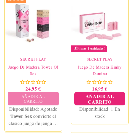
¡Últimas 1 unidades!
SECRET PLAY
SECRET PLAY
Juego De Madera Tower Of
Juego De Madera Kinky
Sex
Domino
24,95 €
16,95 €
AÑADIR AL
AÑADIR AL
CARRITO
CARRITO
Disponibilidad:
Agotado
Disponibilidad:
1 En
Tower Sex
convierte el
stock
clásico juego de jenga en
una experiencia erótica