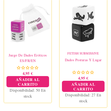
divertida y atrevida para
parejas. Desafíos
sensuales, castigos
picantes y dos modos de
juego para romper la
rutina y encender la
pasión.
FETISH SUBMISSIVE
Juego De Dados Eróticos
Dados Posturas Y Lugar
ES/FR/EN
4,95 €
4,95 €
AÑADIR AL
CARRITO
AÑADIR AL
CARRITO
Disponibilidad:
50 En
Disponibilidad:
27 En
stock
stock