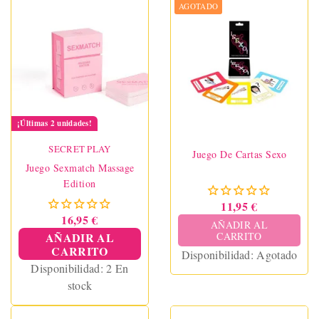
AGOTADO
¡Últimas 2 unidades!
SECRET PLAY
Juego De Cartas Sexo
Juego Sexmatch Massage
Edition
11,95 €
16,95 €
AÑADIR AL
AÑADIR AL
CARRITO
CARRITO
Disponibilidad:
Agotado
Disponibilidad:
2 En
stock