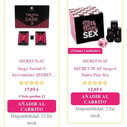
¡Últimas 2 unidades!
SECRET PLAY
SECRET PLAY
Juego Verdad O
SECRET PLAY Juego 6
Atrevimiento SECRET
Dados Play Sex
PLAY
17,95 €
12,95 €
AÑADIR AL
⚡ Solo quedan 12
CARRITO
AÑADIR AL
Disponibilidad:
2 En
CARRITO
stock
Disponibilidad:
12 En
stock