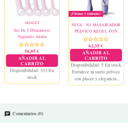
¡Últimas 5 unidades!
ADALET
NIYA - N1 MASAJEADOR
Set De 5 Dilatadores
PÉLVICO KEGEL CON
Vaginales Adalet
CONTROL REMOTO
62,35 €
56,95 €
AÑADIR AL
AÑADIR AL
CARRITO
CARRITO
Disponibilidad:
5 En stock
Disponibilidad:
332 En
Fortalece tu suelo pélvico
stock
con placer y elegancia.
NIYA – N1
es un
masajeador pélvico Kegel
con control remoto,
diseñado para cuidar tu
salud íntima mientras
Comentarios (0)
disfrutas de 10 modos de
vibración y un ajuste