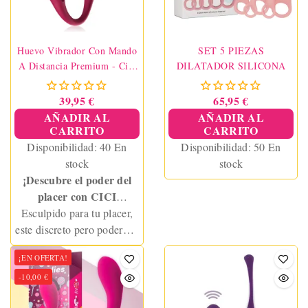
Huevo Vibrador Con Mando
SET 5 PIEZAS
A Distancia Premium - Cici
DILATADOR SILICONA
Beauty
39,95 €
65,95 €
AÑADIR AL
AÑADIR AL
CARRITO
CARRITO
Disponibilidad:
40 En
Disponibilidad:
50 En
stock
stock
¡Descubre el poder del
placer con CICI
BEAUTY EGG, el huevo
Esculpido para tu placer,
vibrador más potente del
este discreto pero poderoso
mercado!
huevo vibrador te ofrece
¡EN OFERTA!
vibraciones profundas y
focalizadas en el punto G,
-10,00 €
llevándote a orgasmos