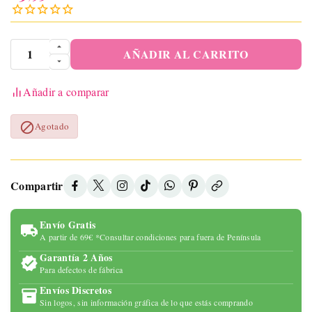
AÑADIR AL CARRITO
Añadir a comparar

Agotado
Compartir
Envío Gratis
A partir de 69€ *Consultar condiciones para fuera de Península
Garantía 2 Años
Para defectos de fábrica
Envíos Discretos
Sin logos, sin información gráfica de lo que estás comprando