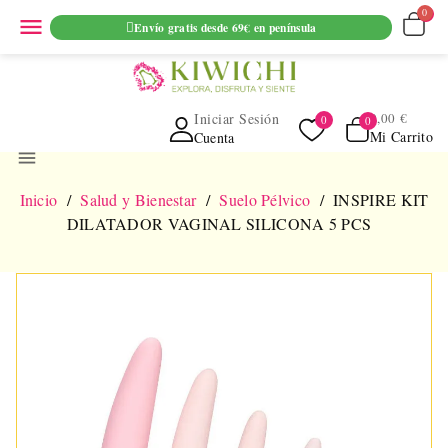
ENVIO GRATUITO EN PEDIDOS SUPERIORES A 69€ EN
menu
Envío gratis desde 69€ en península
PENINSULA
Iniciar Sesión
0,00 €
Mi Carrito
Cuenta
menu
Inicio
Salud y Bienestar
Suelo Pélvico
INSPIRE KIT
DILATADOR VAGINAL SILICONA 5 PCS
NUEVO
AGOTADO