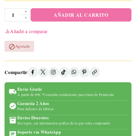
AÑADIR AL CARRITO
Añadir a comparar

Agotado
Compartir
Envío Gratis
A partir de 69€ *Consultar condiciones para fuera de Península
Garantía 2 Años
Para defectos de fábrica
Envíos Discretos
Sin logos, sin información gráfica de lo que estás comprando
Soporte vía WhatsApp