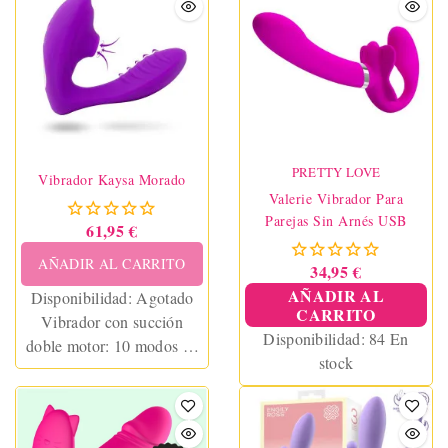
PRETTY LOVE
Vibrador Kaysa Morado
Valerie Vibrador Para
Parejas Sin Arnés USB
61,95 €
AÑADIR AL CARRITO
34,95 €
AÑADIR AL
Disponibilidad:
Agotado
CARRITO
Vibrador con succión
Disponibilidad:
84 En
doble motor: 10 modos de
stock
succión + 10 modos de
vibración. Estimula el
punto G y el clítoris a la
vez. Recargable, resistente