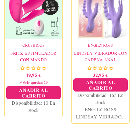
al agua y con acabado en
silicona médica.
CRUSHIOUS
ENGILY ROSS
FRITZ ESTIMULADOR
LINDSEY VIBRADOR CON
CON MANDO
CADENA ANAL
INALÁMBRICO ROSA
49,95 €
32,95 €
AÑADIR AL
⚡ Solo quedan 10
CARRITO
AÑADIR AL
Disponibilidad:
165 En
CARRITO
stock
Disponibilidad:
10 En
ENGILY ROSS
stock
LINDSAY VIBRADOR
CON CADENA ANAL
SILICONA LÍQUIDA