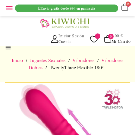
ENVIO GRATUITO EN PEDIDOS SUPERIORES A 69€ EN
menu
Envío gratis desde 69€ en península
PENINSULA
Iniciar Sesión
0,00 €
Mi Carrito
Cuenta
menu
Inicio
Juguetes Sexuales
Vibradores
Vibradores
Dobles
TwentyThree Flexible 180º
NUEVO
AGOTADO