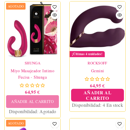
AGOTADO
¡Últimas 4 unidades!
SHUNGA
ROCKSOFF
Miyo Masajeador Intimo
Gemini
Fucisa - Shunga
64,95 €
64,95 €
AÑADIR AL
CARRITO
AÑADIR AL CARRITO
Disponibilidad:
4 En stock
Disponibilidad:
Agotado
AGOTADO