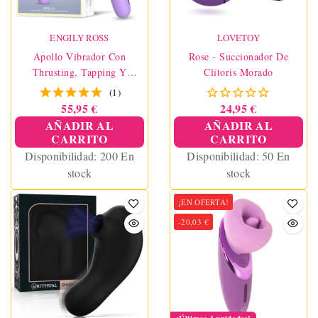
ENGILY ROSS
LOVETOY
Apollo Vibrador Con
Rose - Succionador De
Thrusting, Tapping Y
Clítoris Morado
Succión
(1)
55,95 €
24,95 €
AÑADIR AL
AÑADIR AL
CARRITO
CARRITO
Disponibilidad:
200 En
Disponibilidad:
50 En
stock
stock
¡EN OFERTA!
-20,03 €