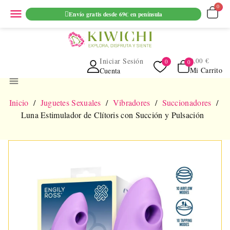
ENVIO GRATUITO EN PEDIDOS SUPERIORES A 69€ EN
menu
Envío gratis desde 69€ en península
PENINSULA
Iniciar Sesión
0,00 €
Mi Carrito
Cuenta
menu
Inicio
Juguetes Sexuales
Vibradores
Succionadores
Luna Estimulador de Clítoris con Succión y Pulsación
NUEVO