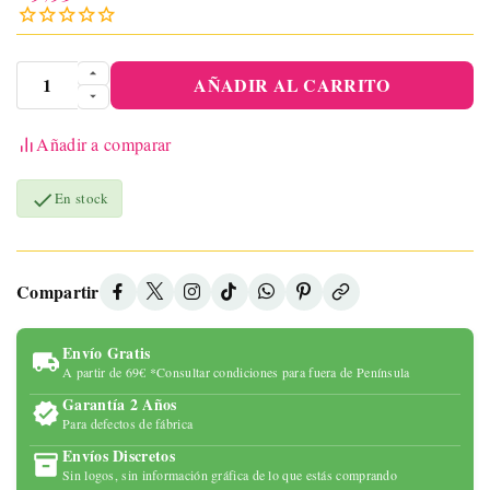
AÑADIR AL CARRITO
Añadir a comparar

En stock
Compartir
Envío Gratis
A partir de 69€ *Consultar condiciones para fuera de Península
Garantía 2 Años
Para defectos de fábrica
Envíos Discretos
Sin logos, sin información gráfica de lo que estás comprando