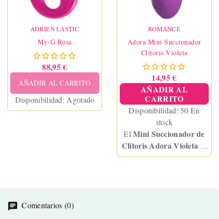
ADRIEN LASTIC
ROMANCE
My-G Rosa
Adora Mini Succionador
Clítoris Violeta
88,95 €
14,95 €
AÑADIR AL CARRITO
AÑADIR AL
CARRITO
Disponibilidad:
Agotado
Disponibilidad:
50 En
stock
Mini Succionador de
El
Clítoris Adora Violeta
es
pequeño, potente y
silencioso.
Comentarios (0)