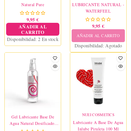
Natural Pure
LUBRICANTE NATURAL -
WATERFEEL
9,95 €
9,95 €
AÑADIR AL
CARRITO
AÑADIR AL CARRITO
Disponibilidad:
2 En stock
Disponibilidad:
Agotado
NUEI COSMETICS
Gel Lubricante Base De
Lubricante A Base De Agua
Agua Natural Dosificador
Inlube Piruleta 100 Ml
150 Ml