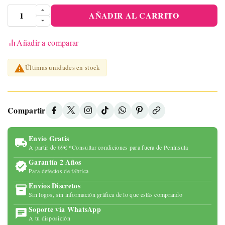
AÑADIR AL CARRITO
Añadir a comparar

Últimas unidades en stock
Compartir
Envío Gratis
A partir de 69€ *Consultar condiciones para fuera de Península
Garantía 2 Años
Para defectos de fábrica
Envíos Discretos
Sin logos, sin información gráfica de lo que estás comprando
Soporte vía WhatsApp
A tu disposición