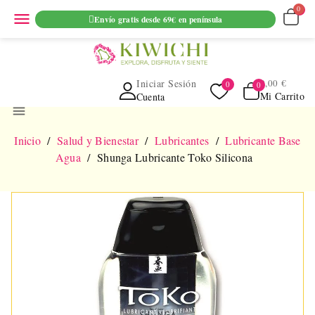
ENVIO GRATUITO EN PEDIDOS SUPERIORES A 69€ EN
menu
Envío gratis desde 69€ en península
PENINSULA
Iniciar Sesión
0,00 €
Mi Carrito
Cuenta
menu
Inicio
Salud y Bienestar
Lubricantes
Lubricante Base
Agua
Shunga Lubricante Toko Silicona
NUEVO