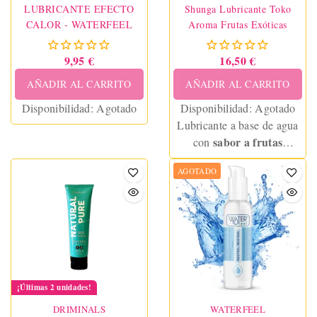
LUBRICANTE EFECTO
Shunga Lubricante Toko
CALOR - WATERFEEL
Aroma Frutas Exóticas
9,95 €
16,50 €
AÑADIR AL CARRITO
AÑADIR AL CARRITO
Disponibilidad:
Agotado
Disponibilidad:
Agotado
Lubricante a base de agua
sabor a frutas
con
exóticas
Textura sedosa,
.
AGOTADO
hidratante y compatible
con juguetes.
¡Últimas 2 unidades!
DRIMINALS
WATERFEEL