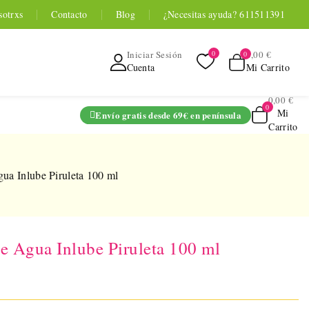
sotrxs
Contacto
Blog
¿Necesitas ayuda? 611511391
0,00 €
Iniciar Sesión
Mi Carrito
Cuenta
0,00 €
Mi
Envío gratis desde 69€ en península
Carrito
ADO
ua Inlube Piruleta 100 ml
e Agua Inlube Piruleta 100 ml
TOYOU APP
SERIES
 Entrenador