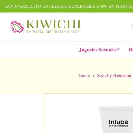
ENVIO GRATUITO EN PEDIDOS SUPERIORES A 69€ EN PENINS
Juguetes Sexuales
R
Inicio
Salud y Bienestar
NUEVO
AMOUR PACK
TARDE
Set De 7 Piezas
Six-In-
Together &
De 
Forever
Vibrad