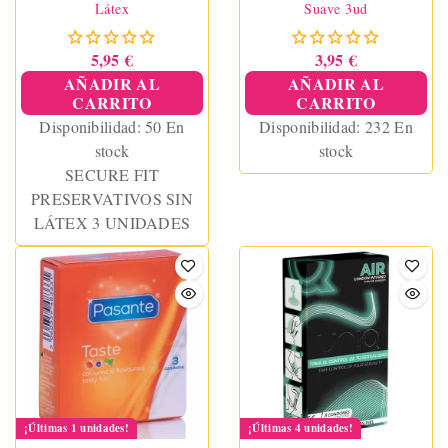
Látex
Suave 3ud
5,95 €
3,95 €
AÑADIR AL
AÑADIR AL
CARRITO
CARRITO
Disponibilidad:
50 En
Disponibilidad:
232 En
stock
stock
SECURE FIT
PRESERVATIVOS SIN
LÁTEX 3 UNIDADES
¡Últimas 1 unidades!
¡Últimas 4 unidades!