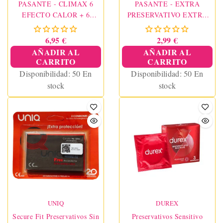
PASANTE - CLIMAX 6
PASANTE - EXTRA
EFECTO CALOR + 6
PRESERVATIVO EXTRA
EFECTO FRIO /
GRUESOS 3 UNIDADES
12UNIDADES
6,95 €
2,99 €
AÑADIR AL
AÑADIR AL
CARRITO
CARRITO
Disponibilidad:
50 En
Disponibilidad:
50 En
stock
stock
UNIQ
DUREX
Secure Fit Preservativos Sin
Preservativos Sensitivo