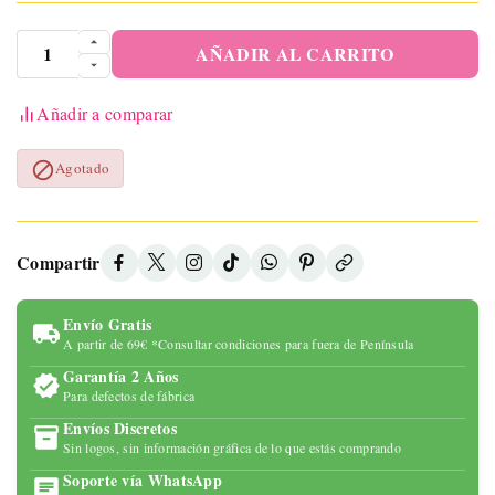
AÑADIR AL CARRITO
Añadir a comparar

Agotado
Compartir
Envío Gratis
A partir de 69€ *Consultar condiciones para fuera de Península
Garantía 2 Años
Para defectos de fábrica
Envíos Discretos
Sin logos, sin información gráfica de lo que estás comprando
Soporte vía WhatsApp