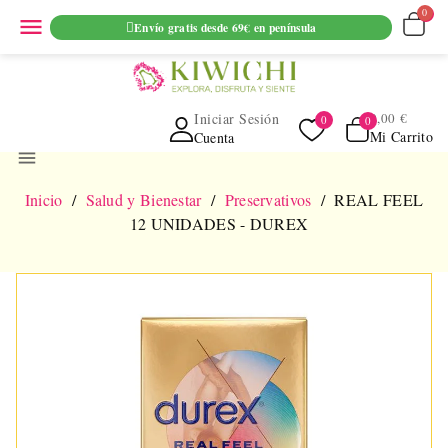
ENVIO GRATUITO EN PEDIDOS SUPERIORES A 69€ EN
menu
Envío gratis desde 69€ en península
PENINSULA
Iniciar Sesión
0,00 €
Mi Carrito
Cuenta
menu
Inicio
Salud y Bienestar
Preservativos
REAL FEEL
12 UNIDADES - DUREX
NUEVO
AGOTADO