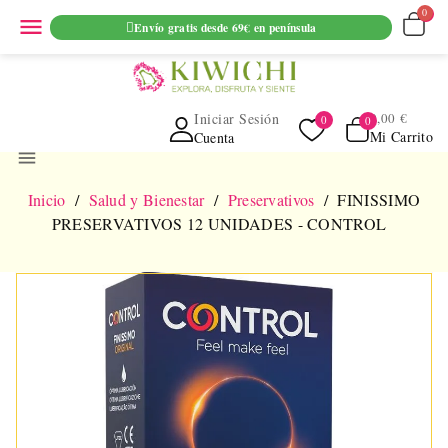
ENVIO GRATUITO EN PEDIDOS SUPERIORES A 69€ EN
menu
Envío gratis desde 69€ en península
PENINSULA
Iniciar Sesión
0,00 €
Mi Carrito
Cuenta
menu
Inicio
Salud y Bienestar
Preservativos
FINISSIMO
PRESERVATIVOS 12 UNIDADES - CONTROL
NUEVO