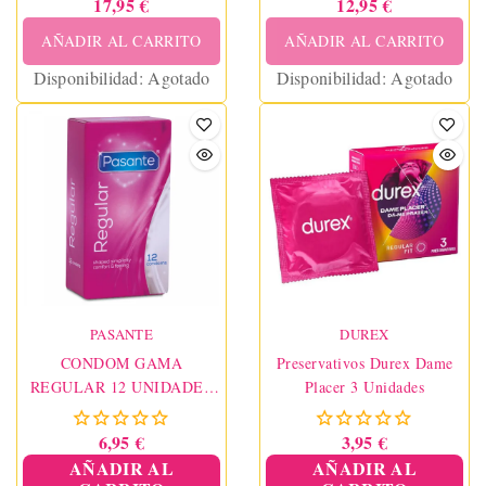
17,95 €
12,95 €
AÑADIR AL CARRITO
AÑADIR AL CARRITO
Disponibilidad:
Agotado
Disponibilidad:
Agotado
PASANTE
DUREX
CONDOM GAMA
Preservativos Durex Dame
REGULAR 12 UNIDADES
Placer 3 Unidades
PASANTE
6,95 €
3,95 €
AÑADIR AL
AÑADIR AL