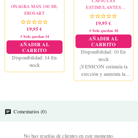
CÁPSULAS
ONAGRA MAN 100 ML
ESTIMULANTES
EROSART
VENICON PARA HOMBRE
19,95 €
19,95 €
⚡ Solo quedan 10
⚡ Solo quedan 14
AÑADIR AL
AÑADIR AL
CARRITO
CARRITO
Disponibilidad:
10 En
Disponibilidad:
14 En
stock
stock
¡VENICON estimula la
erección y aumenta la
potencia sexual! Muchos
hombres sufren porque no
son capaces de tener
erecciones.
Comentarios (0)
No hay reseñas de clientes en este momento.