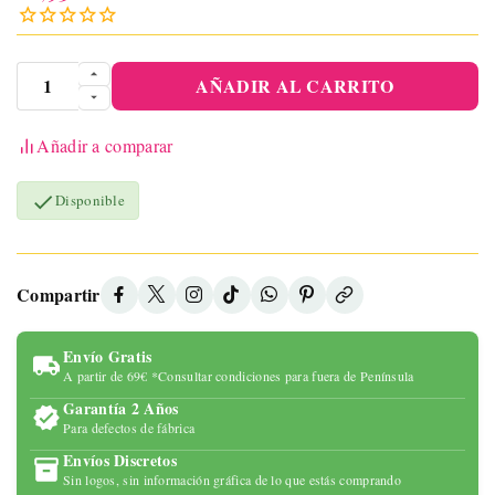
AÑADIR AL CARRITO
Añadir a comparar

Disponible
Compartir
Envío Gratis
A partir de 69€ *Consultar condiciones para fuera de Península
Garantía 2 Años
Para defectos de fábrica
Envíos Discretos
Sin logos, sin información gráfica de lo que estás comprando