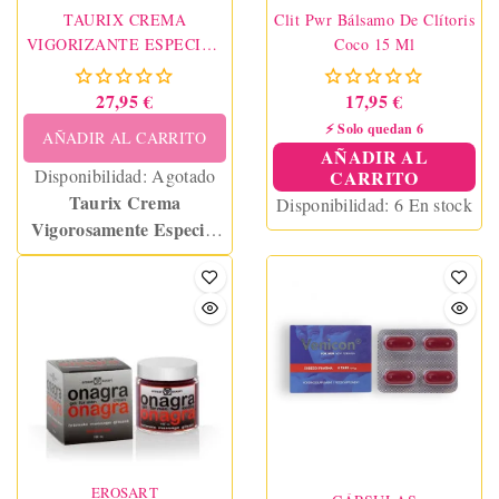
TAURIX CREMA
Clit Pwr Bálsamo De Clítoris
VIGORIZANTE ESPECIAL
Coco 15 Ml
40 ML - JOYDIVION
EROPHARM
27,95 €
17,95 €
⚡ Solo quedan 6
AÑADIR AL CARRITO
AÑADIR AL
Disponibilidad:
Agotado
CARRITO
Taurix Crema
Disponibilidad:
6 En stock
Vigorosamente Especial
mejora la vitalidad
masculina gracias a su
fórmula natural con taurina
y extracto de testículo de
toro. Potencia la erección,
revitaliza la zona genital y
ofrece resultados rápidos y
efectivos.
EROSART