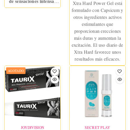
de sensaciones intensas
Xtra Hard Power Gel está
con esta crema de
formulado con Capsicum y
virilidad inspirada en el
otros ingredientes activos
arte erótico japonés!
estimulantes que
Experimenta un efecto de
proporcionan erecciones
calor seguido de una
más duras y aumentan la
refrescante sensación de
excitación. El uso diario de
frío, que te llevará a
Xtra Hard favorece unos
explorar nuevos niveles de
resultados más eficaces.
pasión. Hecha con
ingredientes 100%
AGOTADO
naturales y compatible con
látex, esta crema es una
verdadera oda a la
sensualidad. Recuerda, no
es recomendable para
mujeres embarazadas o
personas con herpes
genital.
JOYDIVISION
SECRET PLAY