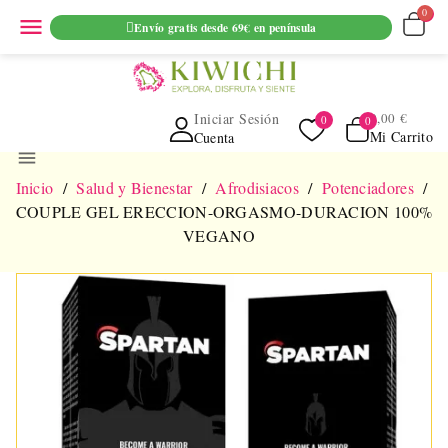
ENVIO GRATUITO EN PEDIDOS SUPERIORES A 69€ EN
menu
Envío gratis desde 69€ en península
PENINSULA
Iniciar Sesión
0,00 €
Mi Carrito
Cuenta
menu
Inicio
Salud y Bienestar
Afrodisiacos
Potenciadores
COUPLE GEL ERECCION-ORGASMO-DURACION 100%
VEGANO
NUEVO