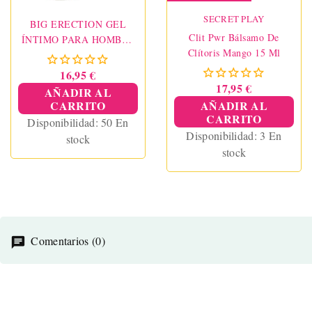
SECRET PLAY
BIG ERECTION GEL
Clit Pwr Bálsamo De
ÍNTIMO PARA HOMBRE
Clítoris Mango 15 Ml
150 ML
16,95 €
17,95 €
AÑADIR AL
CARRITO
AÑADIR AL
CARRITO
Disponibilidad:
50 En
Disponibilidad:
3 En
stock
stock
Comentarios (0)