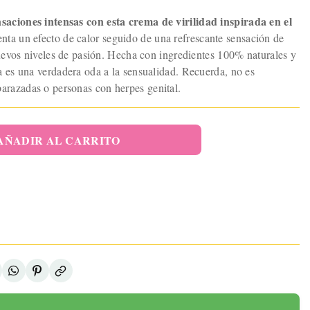
elo Pélvico
 Sensor De
saciones intensas con esta crema de virilidad inspirada en el
sión Y APP
46,95 €
ta un efecto de calor seguido de una refrescante sensación de
 nuevos niveles de pasión. Hecha con ingredientes 100% naturales y
ADIR AL
ARRITO
a es una verdadera oda a la sensualidad. Recuerda, no es
onibilidad:
razadas o personas con herpes genital.
ad:
gotado
AÑADIR AL CARRITO