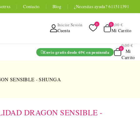
sotrxs
Contacto
Blog
¿Necesitas ayuda? 611511391
0,00 €
Iniciar Sesión
Mi Carrito
Cuenta
0,00 €
Mi
Envío gratis desde 69€ en península
Carrito
ADO
ON SENSIBLE - SHUNGA
IDAD DRAGON SENSIBLE -
TOYOU APP
SERIES
 Entrenador