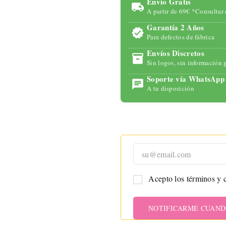
Envío Gratis
para
A partir de 69€ *Consultar 
maximizar
Garantía 2 Años
tu placer
Para defectos de fábrica
con
tecnología
Envíos Discretos
Sin logos, sin información 
avanzada y
un diseño
Soporte vía WhatsApp
ergonómic
A tu disposición
o.
Acepto los términos y c
NOTIFICARME CUAND