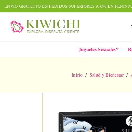
ENVIO GRATUITO EN PEDIDOS SUPERIORES A 69€ EN PENINS
Juguetes Sexuales
R
Inicio
Salud y Bienestar
NUEVO
AGOTADO
AMOUR PACK
TARDE
Set De 7 Piezas
Six-In-
Together &
De 
Forever
Vibrad