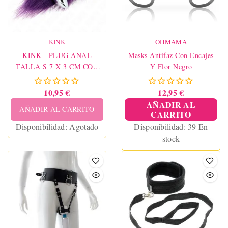
KINK
OHMAMA
KINK - PLUG ANAL
Masks Antifaz Con Encajes
TALLA S 7 X 3 CM CON
Y Flor Negro
COLA SINTÉTICA 40 CM
VIOLETA
10,95 €
12,95 €
AÑADIR AL
AÑADIR AL CARRITO
CARRITO
Disponibilidad:
Agotado
Disponibilidad:
39 En
stock