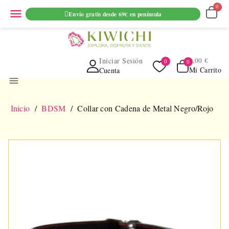
ENVIO GRATUITO EN PEDIDOS SUPERIORES A 69€ EN
menu
Envío gratis desde 69€ en península
PENINSULA
Iniciar Sesión
0,00 €
Mi Carrito
Cuenta
menu
Inicio
BDSM
Collar con Cadena de Metal Negro/Rojo
NUEVO
AGOTADO