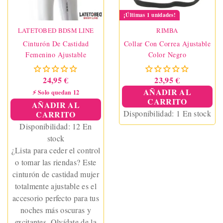
¡Últimas 1 unidades!
LATETOBED BDSM LINE
RIMBA
Cinturón De Castidad
Collar Con Correa Ajustable
Femenino Ajustable
Color Negro
24,95 €
23,95 €
AÑADIR AL
⚡ Solo quedan 12
CARRITO
AÑADIR AL
Disponibilidad:
1 En stock
CARRITO
Disponibilidad:
12 En
stock
¿Lista para ceder el control
o tomar las riendas? Este
cinturón de castidad mujer
totalmente ajustable es el
accesorio perfecto para tus
noches más oscuras y
excitantes. Olvídate de la