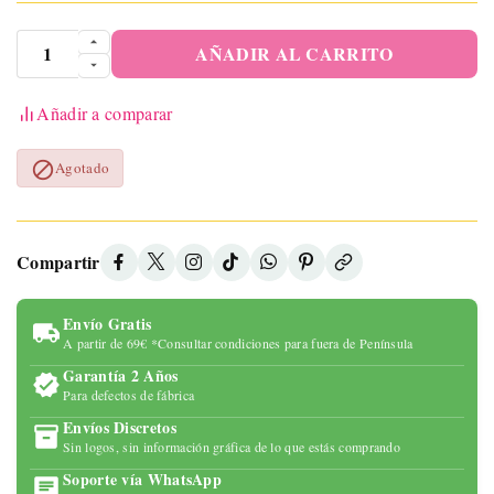
AÑADIR AL CARRITO
Añadir a comparar

Agotado
Compartir
Envío Gratis
A partir de 69€ *Consultar condiciones para fuera de Península
Garantía 2 Años
Para defectos de fábrica
Envíos Discretos
Sin logos, sin información gráfica de lo que estás comprando
Soporte vía WhatsApp