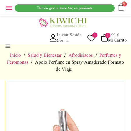
ENVIO GRATUITO EN PEDIDOS SUPERIORES A 69€ EN
menu
Envío gratis desde 69€ en península
PENINSULA
Iniciar Sesión
0,00 €
Mi Carrito
Cuenta
menu
Inicio
Salud y Bienestar
Afrodisiacos
Perfumes y
Feromonas
Apolo Perfume en Spray Amaderado Formato
de Viaje
NUEVO