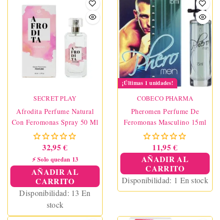
¡Últimas 1 unidades!
SECRET PLAY
COBECO PHARMA
Afrodita Perfume Natural
Pheromen Perfume De
Con Feromonas Spray 50 Ml
Feromonas Masculino 15ml
32,95 €
11,95 €
AÑADIR AL
⚡ Solo quedan 13
CARRITO
AÑADIR AL
Disponibilidad:
1 En stock
CARRITO
Disponibilidad:
13 En
stock