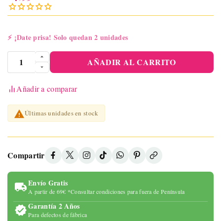
⚡
¡Date prisa! Solo quedan 2 unidades
AÑADIR AL CARRITO
Añadir a comparar

Últimas unidades en stock
Compartir
Envío Gratis
A partir de 69€ *Consultar condiciones para fuera de Península
Garantía 2 Años
Para defectos de fábrica