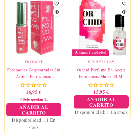
¡Últimas 1 unidades!
EROSART
SECRET PLAY
Feromonas Concentradas Sin
Orchid Perfume En Aceite
Aroma Ferowoman
Feromonas Mujer 20 Ml
Concentre 20 Ml
16,95 €
15,95 €
AÑADIR AL
⚡ Solo quedan 11
CARRITO
AÑADIR AL
Disponibilidad:
1 En stock
CARRITO
Disponibilidad:
11 En
stock