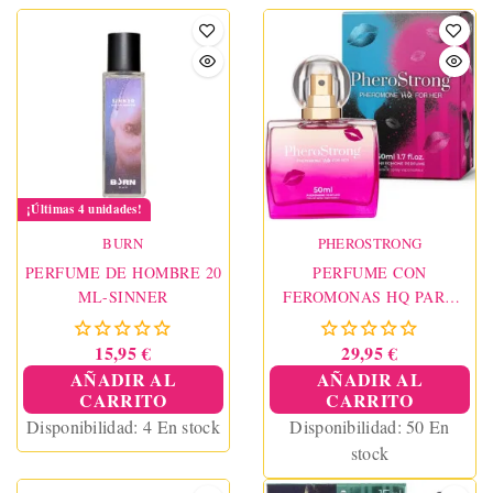
¡Últimas 4 unidades!
BURN
PHEROSTRONG
PERFUME DE HOMBRE 20
PERFUME CON
ML-SINNER
FEROMONAS HQ PARA
ELLA 50 ML
PHEROSTRONG
15,95 €
29,95 €
AÑADIR AL
AÑADIR AL
CARRITO
CARRITO
Disponibilidad:
4 En stock
Disponibilidad:
50 En
stock