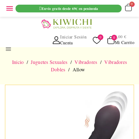
ENVIO GRATUITO EN PEDIDOS SUPERIORES A 69€ EN
menu
Envío gratis desde 69€ en península
PENINSULA
Iniciar Sesión
0,00 €
Mi Carrito
Cuenta
menu
Inicio
Juguetes Sexuales
Vibradores
Vibradores
Dobles
Allow
NUEVO
AGOTADO