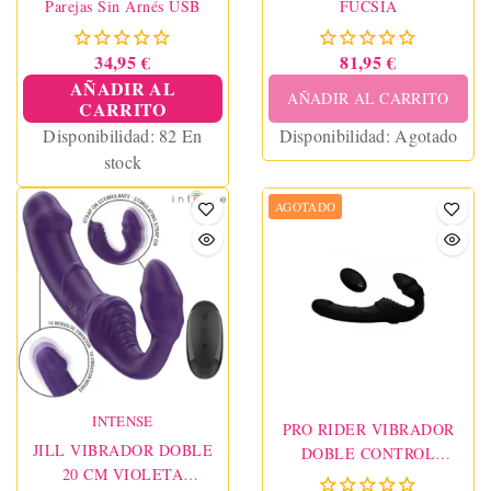
Parejas Sin Arnés USB
FUCSIA
34,95 €
81,95 €
AÑADIR AL
AÑADIR AL CARRITO
CARRITO
Disponibilidad:
82 En
Disponibilidad:
Agotado
stock
AGOTADO
INTENSE
PRO RIDER VIBRADOR
JILL VIBRADOR DOBLE
DOBLE CONTROL
20 CM VIOLETA
REMOTO NEGRO STRAP U