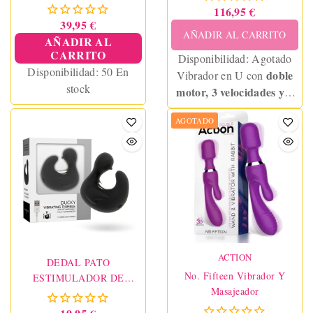
CONTROL REMOTO
116,95 €
39,95 €
AÑADIR AL CARRITO
AÑADIR AL
CARRITO
Disponibilidad:
Agotado
Disponibilidad:
50 En
doble
Vibrador en U con
stock
motor, 3 velocidades y 6
modos de vibración
.
AGOTADO
Control remoto
inalámbrico
, resistente al
agua y recargable por
USB.
ACTION
DEDAL PATO
No. Fifteen Vibrador Y
ESTIMULADOR DE
Masajeador
SILICONA RECARGABLE
DUCKYMANIA