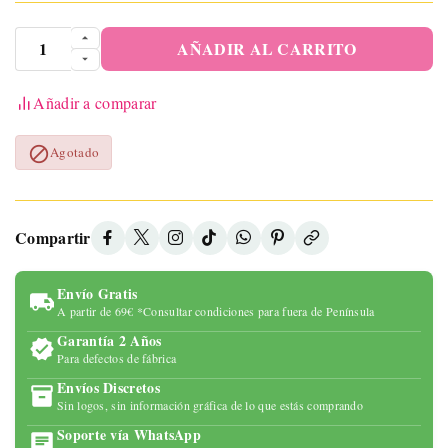
AÑADIR AL CARRITO
Añadir a comparar

Agotado
Compartir
Envío Gratis
A partir de 69€ *Consultar condiciones para fuera de Península
Garantía 2 Años
Para defectos de fábrica
Envíos Discretos
Sin logos, sin información gráfica de lo que estás comprando
Soporte vía WhatsApp