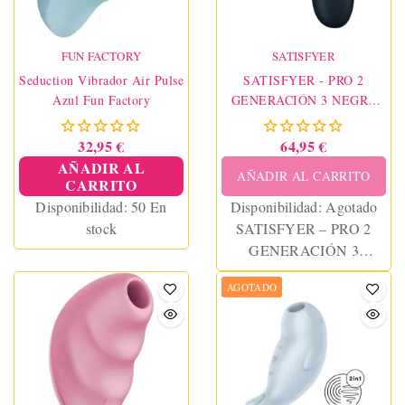
FUN FACTORY
SATISFYER
Seduction Vibrador Air Pulse
SATISFYER - PRO 2
Azul Fun Factory
GENERACIÓN 3 NEGRO
BLUETOOTH & APP
32,95 €
64,95 €
AÑADIR AL
AÑADIR AL CARRITO
CARRITO
Disponibilidad:
50 En
Disponibilidad:
Agotado
stock
SATISFYER – PRO 2
GENERACIÓN 3
BLACK BLUETOOTH &
AGOTADO
APP