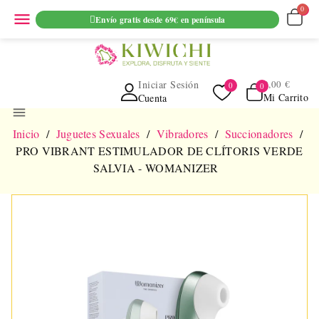
ENVIO GRATUITO EN PEDIDOS SUPERIORES A 69€ EN
menu
Envío gratis desde 69€ en península
PENINSULA
Iniciar Sesión
0,00 €
Mi Carrito
Cuenta
menu
Inicio
Juguetes Sexuales
Vibradores
Succionadores
PRO VIBRANT ESTIMULADOR DE CLÍTORIS VERDE
SALVIA - WOMANIZER
NUEVO