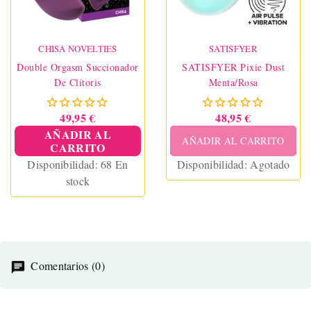
CHISA NOVELTIES
SATISFYER
Double Orgasm Succionador
SATISFYER Pixie Dust
De Clítoris
Menta/Rosa
49,95 €
48,95 €
AÑADIR AL
AÑADIR AL CARRITO
CARRITO
Disponibilidad:
68 En
Disponibilidad:
Agotado
stock
Comentarios (0)