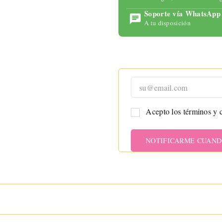
para
Soporte vía WhatsApp
maximizar
A tu disposición
tu placer
con
tecnología
avanzada y
un diseño
ergonómic
o.
Acepto los términos y c
NOTIFICARME CUAND