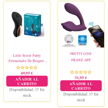
PRETTY LOVE
Little Secret Panty
FRANZ APP
Estimulador De Braguita
Con Control Remoto Y
APP Satisfyer
49,95 €
31,95 €
AÑADIR AL
CARRITO
AÑADIR AL
CARRITO
Disponibilidad:
17 En
Disponibilidad:
17 En
stock
stock