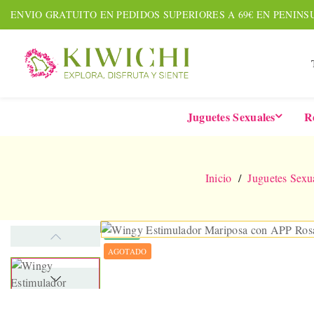
ENVIO GRATUITO EN PEDIDOS SUPERIORES A 69€ EN PENINS
Juguetes Sexuales
R
Inicio
Juguetes Sexu
NUEVO
AGOTADO
AMOUR PACK
TARDE
Set De 7 Piezas
Six-In-
Together &
De 
Forever
Vibrad