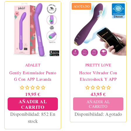
AGOTADO
ADALET
PRETTY LOVE
Gently Estimulador Punto
Hector Vibrador Con
G Con APP Lavanda
Electroshock Y APP
19,95 €
43,95 €
AÑADIR AL
AÑADIR AL
CARRITO
CARRITO
Disponibilidad:
852 En
Disponibilidad:
Agotado
stock