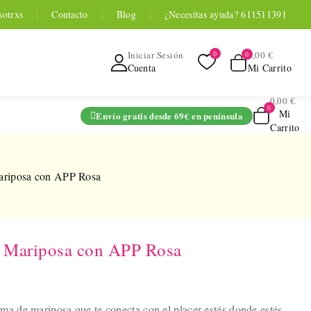
sotrxs
Contacto
Blog
¿Necesitas ayuda? 611511391
0,00 €
Iniciar Sesión
Mi Carrito
Cuenta
0,00 €
Mi
Envío gratis desde 69€ en península
Carrito
ADO
ariposa con APP Rosa
 Mariposa con APP Rosa
TOYOU APP
SERIES
 Entrenador
ma de mariposa que te conecta con el placer estés donde estés.