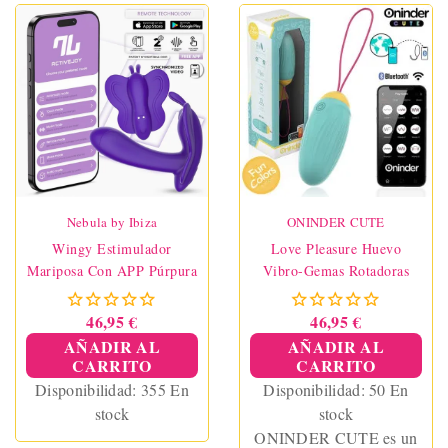
Nebula by Ibiza
ONINDER CUTE
Wingy Estimulador
Love Pleasure Huevo
Mariposa Con APP Púrpura
Vibro-Gemas Rotadoras
46,95 €
46,95 €
AÑADIR AL
AÑADIR AL
CARRITO
CARRITO
Disponibilidad:
355 En
Disponibilidad:
50 En
stock
stock
ONINDER CUTE es un