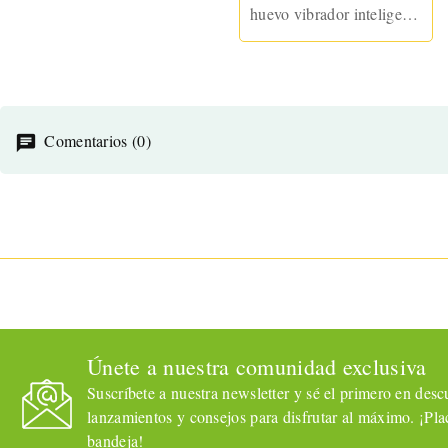
huevo vibrador inteligente
con movimiento en
ondas, 9 modos de
vibración y control
remoto desde la app
ONINDER™.
Comentarios (0)
Únete a nuestra comunidad exclusiva
Suscríbete a nuestra newsletter y sé el primero en descub
lanzamientos y consejos para disfrutar al máximo. ¡Plac
bandeja!