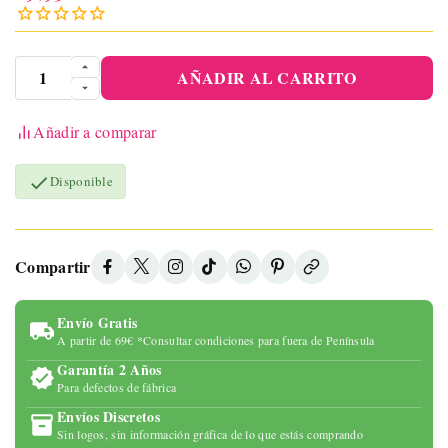
AÑADIR AL CARRITO
Añadir a comparar

Disponible
Compartir
Envío Gratis
A partir de 69€ *Consultar condiciones para fuera de Península
Garantía 2 Años
Para defectos de fábrica
Envíos Discretos
Sin logos, sin información gráfica de lo que estás comprando