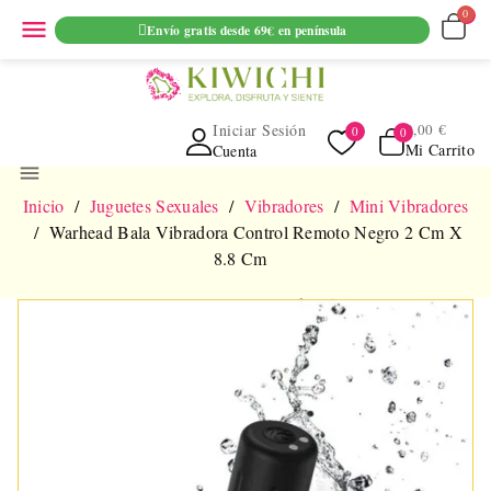
ENVIO GRATUITO EN PEDIDOS SUPERIORES A 69€ EN
menu
Envío gratis desde 69€ en península
PENINSULA
Iniciar Sesión
0,00 €
Mi Carrito
Cuenta
menu
Inicio
Juguetes Sexuales
Vibradores
Mini Vibradores
Warhead Bala Vibradora Control Remoto Negro 2 Cm X
8.8 Cm
NUEVO