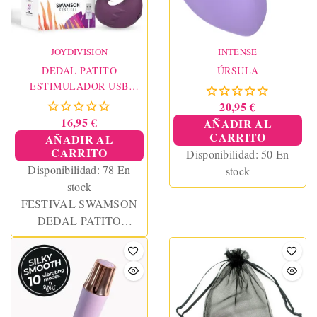
JOYDIVISION
INTENSE
DEDAL PATITO
ÚRSULA
ESTIMULADOR USB
SILICONA VIOLET
20,95 €
16,95 €
AÑADIR AL
CARRITO
AÑADIR AL
CARRITO
Disponibilidad:
50 En
Disponibilidad:
78 En
stock
stock
FESTIVAL SWAMSON
DEDAL PATITO
ESTIMULADOR USB
SILICONA VIOLET