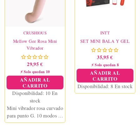
CRUSHIOUS
INTT
Mellow Gee Rosa Mini
SET MINI BALA Y GEL
Vibrador
35,95 €
29,95 €
⚡ Solo quedan 8
⚡ Solo quedan 10
AÑADIR AL
CARRITO
AÑADIR AL
CARRITO
Disponibilidad:
8 En stock
Disponibilidad:
10 En
stock
Mini vibrador rosa curvado
para punto G. 10 modos de
vibración, discreto,
recargable y perfecto para
principiantes o placer