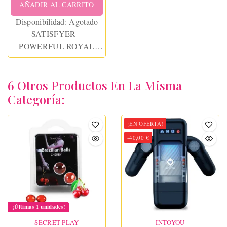
AÑADIR AL CARRITO
Disponibilidad:
Agotado
SATISFYER –
POWERFUL ROYAL
ONE RING VIBRATOR
APP
6 Otros Productos En La Misma
Categoría:
¡EN OFERTA!
-40,00 €
¡Últimas 1 unidades!
SECRET PLAY
INTOYOU