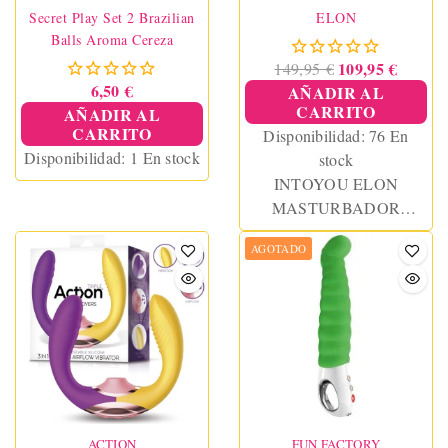
Secret Play Set 2 Brazilian
ELON
Balls Aroma Cereza
109,95 €
149,95 €
6,50 €
AÑADIR AL
CARRITO
AÑADIR AL
CARRITO
Disponibilidad:
76 En
Disponibilidad:
1 En stock
stock
INTOYOU ELON
MASTURBADOR
INTELIGENTE
AGOTADO
FUNCIÓN UP AND
DOWN, CALOR,
VIBRACIÓN Y
SOPORTE MOVIL
ACTION
FUN FACTORY