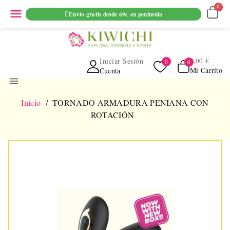
ENVIO GRATUITO EN PEDIDOS SUPERIORES A 69€ EN
menu
Envío gratis desde 69€ en península
PENINSULA
Iniciar Sesión
0,00 €
Mi Carrito
Cuenta
menu
Inicio
TORNADO ARMADURA PENIANA CON
ROTACIÓN
NUEVO