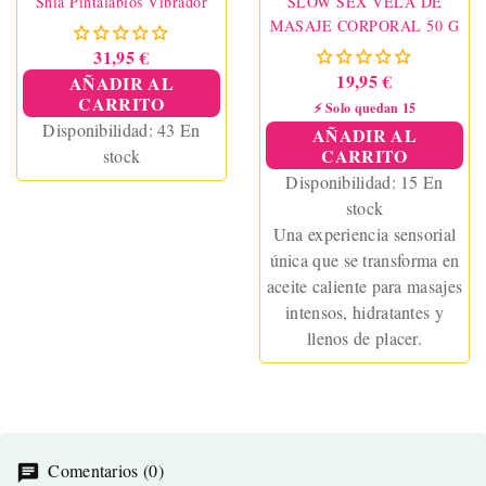
Shia Pintalabios Vibrador
SLOW SEX VELA DE
MASAJE CORPORAL 50 G
31,95 €
19,95 €
AÑADIR AL
CARRITO
⚡ Solo quedan 15
Disponibilidad:
43 En
AÑADIR AL
CARRITO
stock
Disponibilidad:
15 En
stock
Una experiencia sensorial
única que se transforma en
aceite caliente para masajes
intensos, hidratantes y
llenos de placer.
Comentarios (0)