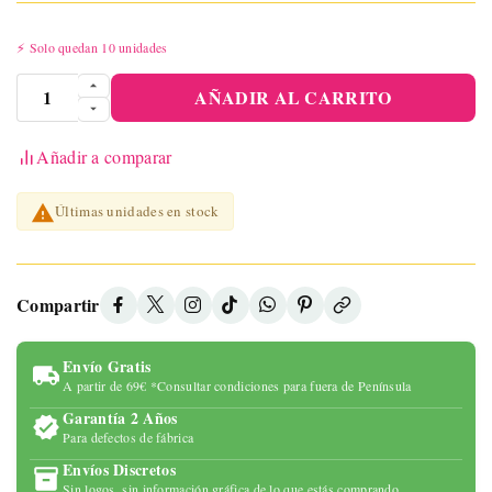
⚡ Solo quedan 10 unidades
AÑADIR AL CARRITO
Añadir a comparar

Últimas unidades en stock
Compartir
Envío Gratis
A partir de 69€ *Consultar condiciones para fuera de Península
Garantía 2 Años
Para defectos de fábrica
Envíos Discretos
Sin logos, sin información gráfica de lo que estás comprando