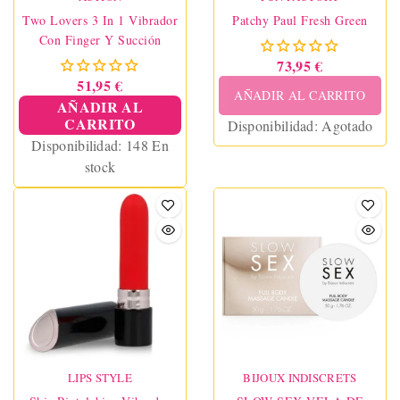
Two Lovers 3 In 1 Vibrador
Patchy Paul Fresh Green
Con Finger Y Succión
73,95 €
51,95 €
AÑADIR AL CARRITO
AÑADIR AL
CARRITO
Disponibilidad:
Agotado
Disponibilidad:
148 En
stock
LIPS STYLE
BIJOUX INDISCRETS