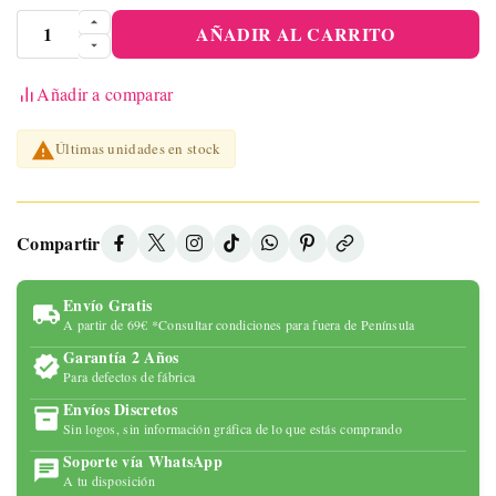
AÑADIR AL CARRITO
Añadir a comparar

Últimas unidades en stock
Compartir
Envío Gratis
A partir de 69€ *Consultar condiciones para fuera de Península
Garantía 2 Años
Para defectos de fábrica
Envíos Discretos
Sin logos, sin información gráfica de lo que estás comprando
Soporte vía WhatsApp
A tu disposición