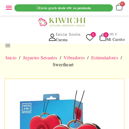
ENVIO GRATUITO EN PEDIDOS SUPERIORES A 69€ EN
menu
Envío gratis desde 69€ en península
PENINSULA
Iniciar Sesión
0,00 €
Mi Carrito
Cuenta
menu
Inicio
Juguetes Sexuales
Vibradores
Estimuladores
Sweetheart
¡EN OFERTA!
-5,00 €
NUEVO