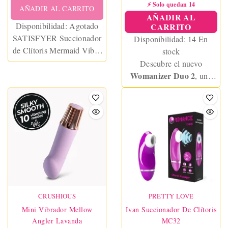
⚡ Solo quedan 14
AÑADIR AL CARRITO
AÑADIR AL
Disponibilidad:
Agotado
CARRITO
SATISFYER Succionador
Disponibilidad:
14 En
de Clítoris Mermaid Vibes
stock
Violeta y Rosa
Descubre el nuevo
Womanizer Duo 2
, una
revolución en placer con
doble estimulación:
succionador de clítoris con
tecnología Pleasure Air y
vibrador interno para el
punto G.
CRUSHIOUS
PRETTY LOVE
Mini Vibrador Mellow
Ivan Succionador De Clítoris
Angler Lavanda
MC32