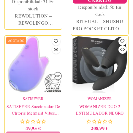
Disponibilidad:
31 En
Disponibilidad:
50 En
stock
stock
REWOLUTION –
RITHUAL – SHUSHU
REWOLINGO
PRO POCKET CLITORIS
VIBRATOR WITH
STIMULATOR 2
TONGUE
AGOTADO
POWERFUL ORCHID
MOTORS
SATISFYER
WOMANIZER
SATISFYER Succionador De
WOMANIZER DUO 2
Clítoris Mermaid Vibes
ESTIMULADOR NEGRO
Violeta Y Rosa
49,95 €
208,99 €