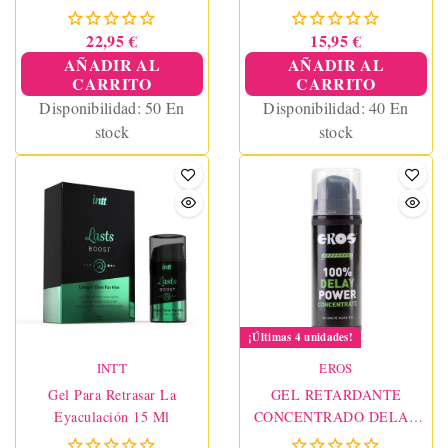
HOMBRES 5 ML - TAURO
22,95 €
15,95 €
AÑADIR AL
AÑADIR AL
CARRITO
CARRITO
Disponibilidad:
50 En
Disponibilidad:
40 En
stock
stock
¡Últimas 4 unidades!
INTT
EROS
Gel Para Retrasar La
GEL RETARDANTE
Eyaculación 15 Ml
CONCENTRADO DELAY
100% POWER 30 ML -