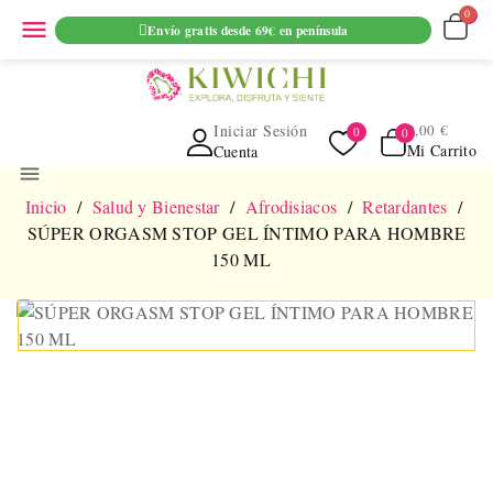
ENVIO GRATUITO EN PEDIDOS SUPERIORES A 69€ EN
menu
Envío gratis desde 69€ en península
PENINSULA
Iniciar Sesión
0,00 €
Mi Carrito
Cuenta
menu
Inicio
Salud y Bienestar
Afrodisiacos
Retardantes
SÚPER ORGASM STOP GEL ÍNTIMO PARA HOMBRE
150 ML
NUEVO