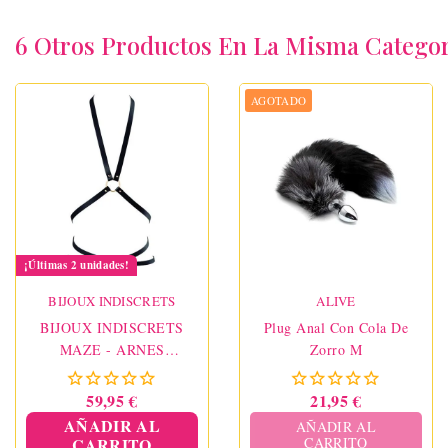
6 Otros Productos En La Misma Categor
AGOTADO
¡Últimas 2 unidades!
BIJOUX INDISCRETS
ALIVE
BIJOUX INDISCRETS
Plug Anal Con Cola De
MAZE - ARNES
Zorro M
MULTIPOSICIÓN NEGRO
59,95 €
21,95 €
AÑADIR AL
AÑADIR AL
CARRITO
CARRITO