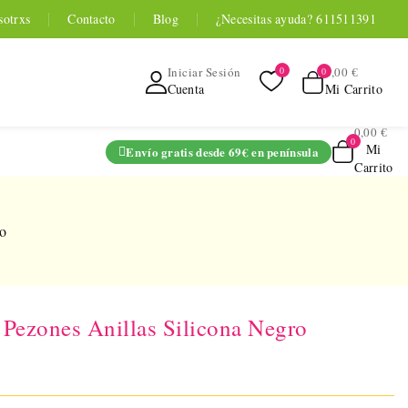
sotrxs
Contacto
Blog
¿Necesitas ayuda? 611511391
0,00 €
Iniciar Sesión
Mi Carrito
Cuenta
0,00 €
Mi
Envío gratis desde 69€ en península
Carrito
ADO
ro
 Pezones Anillas Silicona Negro
TOYOU APP
SERIES
 Entrenador