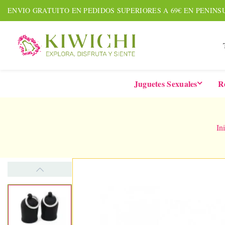
ENVIO GRATUITO EN PEDIDOS SUPERIORES A 69€ EN PENINS
Juguetes Sexuales
R
In
NUEVO
AMOUR PACK
TARDE
Set De 7 Piezas
Six-In-
Together &
De 
¡Date prisa! Solo quedan 1
Forever
Vibrad