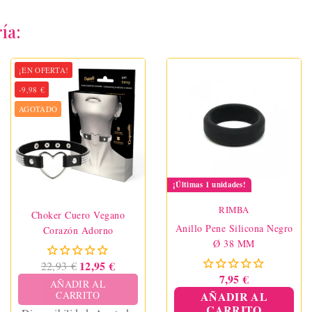
ía:
¡EN OFERTA!
-9,98 €
AGOTADO
¡Últimas 1 unidades!
RIMBA
Choker Cuero Vegano
Anillo Pene Silicona Negro
Corazón Adorno
Ø 38 MM
12,95 €
22,93 €
7,95 €
AÑADIR AL
CARRITO
AÑADIR AL
CARRITO