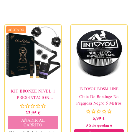
AGOTADO
INTOYOU BDSM LINE
KIT BRONZE NIVEL 1
Cinta De Bondage No
PRESENTACION
Pegajosa Negro 5 Metros
REGALO
23,95 €
5,99 €
AÑADIR AL
CARRITO
⚡ Solo quedan 6