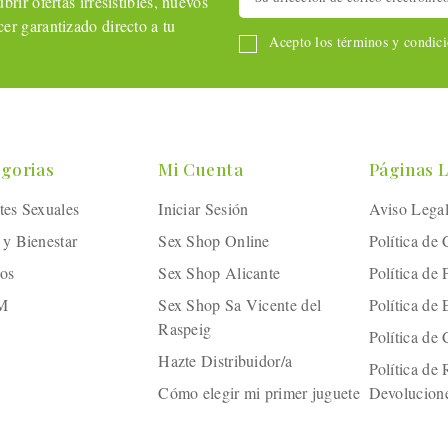
rir ofertas irresistibles, nuevos
er garantizado directo a tu
Acepto los términos y condicio
gorias
Mi Cuenta
Páginas 
tes Sexuales
Iniciar Sesión
Aviso Lega
 y Bienestar
Sex Shop Online
Política de
os
Sex Shop Alicante
Política de 
M
Sex Shop Sa Vicente del
Política de
Raspeig
Política de
Hazte Distribuidor/a
Política de
Cómo elegir mi primer juguete
Devolucion