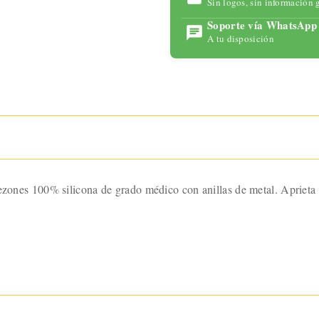
Sin logos, sin información 
para
maximizar
Soporte vía WhatsApp
tu placer
A tu disposición
con
tecnología
avanzada y
un diseño
ergonómic
o.
ezones 100% silicona de grado médico con anillas de metal. Aprieta l