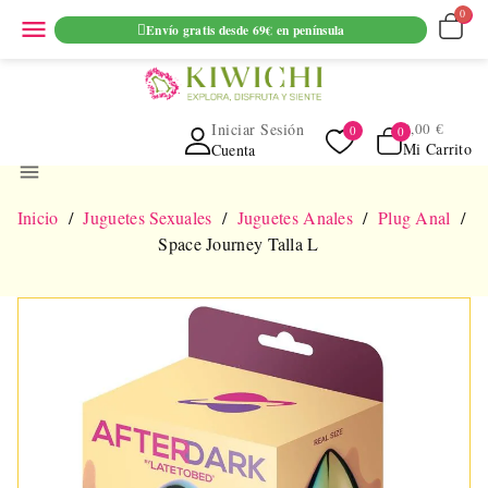
ENVIO GRATUITO EN PEDIDOS SUPERIORES A 69€ EN
menu
Envío gratis desde 69€ en península
PENINSULA
Iniciar Sesión
0,00 €
Mi Carrito
Cuenta
menu
Inicio
Juguetes Sexuales
Juguetes Anales
Plug Anal
Space Journey Talla L
NUEVO