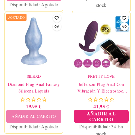
Disponibilidad:
Agotado
stock
AGOTADO
SILEXD
PRETTY LOVE
Diamond Plug Anal Fantasy
Jefferson Plug Anal Con
Silicona Liquida
Vibración Y Electroshock
Con APP
19,95 €
41,95 €
AÑADIR AL
AÑADIR AL CARRITO
CARRITO
Disponibilidad:
Agotado
Disponibilidad:
34 En
stock