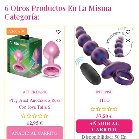
6 Otros Productos En La Misma
Categoría:
AGOTADO
AFTERDARK
INTENSE
Plug Anal Anodizado Rosa
TITO
Con Joya Talla S
37,50 €
12,95 €
AÑADIR AL
CARRITO
AÑADIR AL CARRITO
Disponibilidad:
50 En