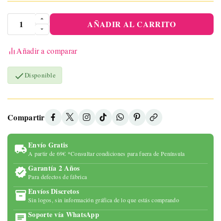
AÑADIR AL CARRITO
Añadir a comparar

Disponible
Compartir
Envío Gratis
A partir de 69€ *Consultar condiciones para fuera de Península
Garantía 2 Años
Para defectos de fábrica
Envíos Discretos
Sin logos, sin información gráfica de lo que estás comprando
Soporte vía WhatsApp