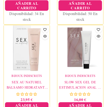
AÑADIR AL
AÑADIR AL
CARRITO
CARRITO
Disponibilidad:
34 En
Disponibilidad:
50 En
stock
stock
BIJOUX INDISCRETS
BIJOUX INDISCRETS
SEX AU NATUREL
SLOW SEX GEL DE
BÁLSAMO HIDRATANTE
ESTIMULACION ANAL 30
Y CALMANTE VAGINAL
ML
30 ML
23,95 €
16,00 €
AÑADIR AL
AÑADIR AL