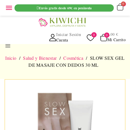
ENVIO GRATUITO EN PEDIDOS SUPERIORES A 69€ EN
menu
Envío gratis desde 69€ en península
PENINSULA
Iniciar Sesión
0,00 €
Mi Carrito
Cuenta
menu
Inicio
Salud y Bienestar
Cosmética
SLOW SEX GEL
DE MASAJE CON DEDOS 30 ML
NUEVO