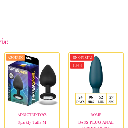
ía:
AGOTADO
¡EN OFERTA!
-1,96 €
24
06
52
28
DAYS
HRS
MIN
SEC
ADDICTED TOYS
ROMP
Sparkly Talla M
BASS PLUG ANAL