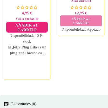
Anal Silicona
4,95 €
12,95 €
AÑADIR AL
⚡ Solo quedan 10
CARRITO
AÑADIR AL
Disponibilidad:
Agotado
CARRITO
Disponibilidad:
10 En
stock
Jolly Plug Lila
El
es un
plug anal básico
con
forma piramidal
ideal
principiantes
para
. Su
ventosa potente
permite
juegos sin manos
,
silicona
mientras que su
médica
asegura una
experiencia segura y
cómoda.
Comentarios (0)