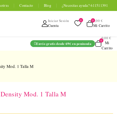
sotrxs
Contacto
Blog
¿Necesitas ayuda? 611511391
0,00 €
Iniciar Sesión
Mi Carrito
Cuenta
0,00 €
Mi
Envío gratis desde 69€ en península
Carrito
ADO
ity Mod. 1 Talla M
Density Mod. 1 Talla M
TOYOU APP
SERIES
 Entrenador