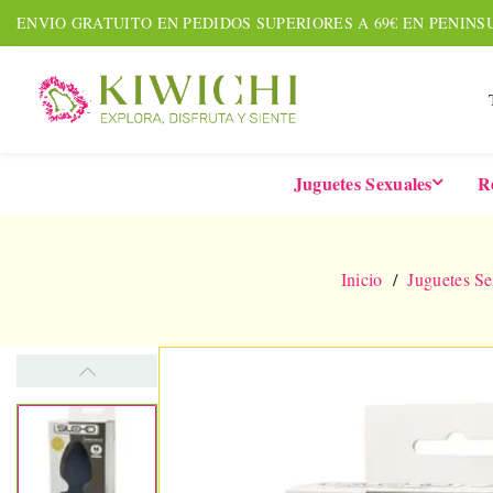
ENVIO GRATUITO EN PEDIDOS SUPERIORES A 69€ EN PENINS
Juguetes Sexuales
R
Inicio
Juguetes Se
NUEVO
AMOUR PACK
TARDE
Set De 7 Piezas
Six-In-
Together &
De 
Forever
Vibrad