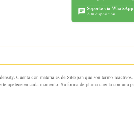
para
Soporte vía WhatsApp
maximizar
A tu disposición
tu placer
con
tecnología
avanzada y
un diseño
ergonómic
o.
 density. Cuenta con materiales de Silexpan que son termo-reactivos.
que te apetece en cada momento. Su forma de pluma cuenta con una p