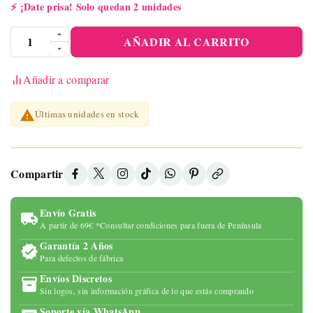
⚡
¡Date prisa! Solo quedan 2 unidades
AÑADIR AL CARRITO
Añadir a comparar

Últimas unidades en stock
Compartir
Envío Gratis
A partir de 69€ *Consultar condiciones para fuera de Península
Garantía 2 Años
Para defectos de fábrica
Envíos Discretos
Sin logos, sin información gráfica de lo que estás comprando
Soporte vía WhatsApp