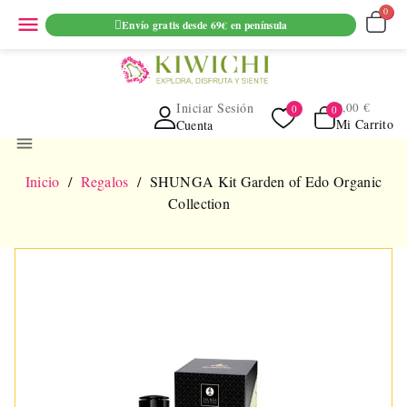
ENVIO GRATUITO EN PEDIDOS SUPERIORES A 69€ EN
menu
Envío gratis desde 69€ en península
PENINSULA
Iniciar Sesión
0,00 €
Mi Carrito
Cuenta
menu
Inicio
Regalos
SHUNGA Kit Garden of Edo Organic
Collection
NUEVO