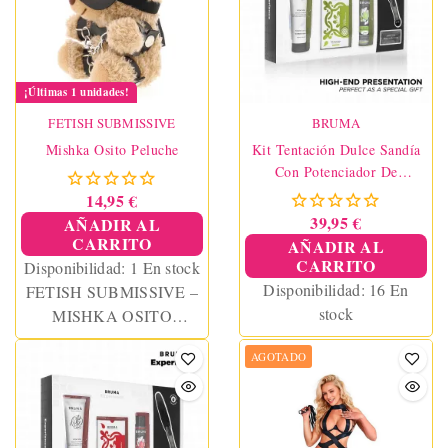
¡Últimas 1 unidades!
FETISH SUBMISSIVE
BRUMA
Mishka Osito Peluche
Kit Tentación Dulce Sandía
Con Potenciador De
Orgasmos
14,95 €
39,95 €
AÑADIR AL
CARRITO
AÑADIR AL
CARRITO
Disponibilidad:
1 En stock
Disponibilidad:
16 En
FETISH SUBMISSIVE –
stock
MISHKA OSITO
PELUCHE BDSM
AGOTADO
MODELO 5