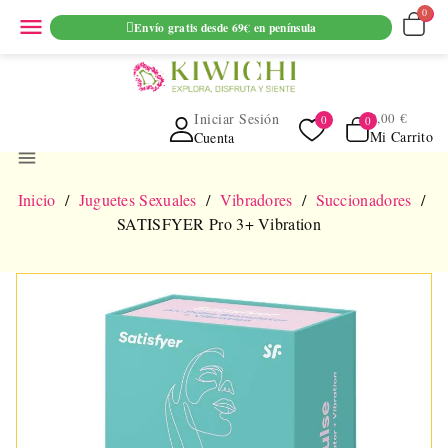
ENVIO GRATUITO EN PEDIDOS SUPERIORES A 69€ EN
menu
Envío gratis desde 69€ en península
PENINSULA
Iniciar Sesión
0,00 €
Mi Carrito
Cuenta
menu
Inicio
Juguetes Sexuales
Vibradores
Succionadores
SATISFYER Pro 3+ Vibration
NUEVO
AGOTADO