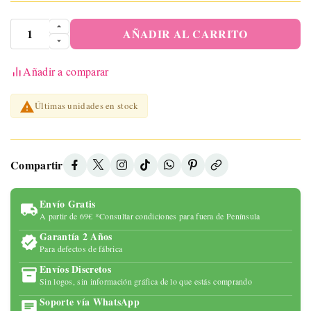
AÑADIR AL CARRITO
Añadir a comparar

Últimas unidades en stock
Compartir
Envío Gratis
A partir de 69€ *Consultar condiciones para fuera de Península
Garantía 2 Años
Para defectos de fábrica
Envíos Discretos
Sin logos, sin información gráfica de lo que estás comprando
Soporte vía WhatsApp