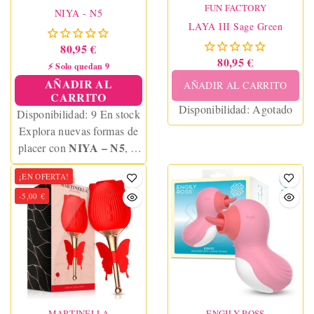
FUN FACTORY
NIYA - N5
LAYA III Sage Green
80,95 €
80,95 €
⚡ Solo quedan 9
AÑADIR AL
AÑADIR AL CARRITO
CARRITO
Disponibilidad:
Agotado
Disponibilidad:
9 En stock
Explora nuevas formas de
NIYA – N5
placer con
, el
masajeador íntimo multiuso
¡EN OFERTA!
con textura ondulada, 10
-5,00 €
modos de vibración y
control remoto
MARTINELLA
ENGILY ROSS