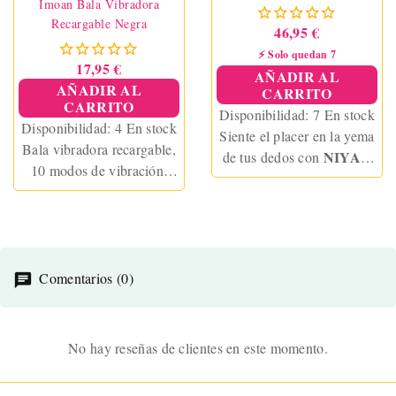
Imoan Bala Vibradora
Recargable Negra
46,95 €
⚡ Solo quedan 7
17,95 €
AÑADIR AL
AÑADIR AL
CARRITO
CARRITO
Disponibilidad:
7 En stock
Disponibilidad:
4 En stock
Siente el placer en la yema
Bala vibradora recargable,
NIYA –
de tus dedos con
10 modos de vibración,
N3
, el masajeador de
totalmente impermeable, de
precisión para zonas
silicona suave. Ideal para
erógenas. Diseño tipo
placer en solitario o en
anillo, 10 modos de
pareja. Recargable por
vibración y control
USB.
Comentarios (0)
absoluto para explorar tu
cuerpo con delicadeza e
intensidad.
No hay reseñas de clientes en este momento.