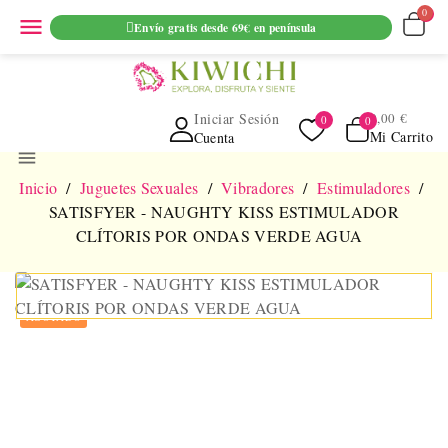
ENVIO GRATUITO EN PEDIDOS SUPERIORES A 69€ EN
menu
Envío gratis desde 69€ en península
PENINSULA
Iniciar Sesión
0,00 €
Mi Carrito
Cuenta
menu
Inicio
Juguetes Sexuales
Vibradores
Estimuladores
SATISFYER - NAUGHTY KISS ESTIMULADOR
CLÍTORIS POR ONDAS VERDE AGUA
NUEVO
AGOTADO