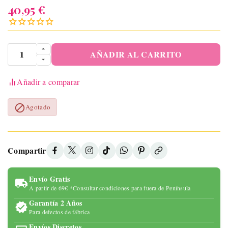
40,95 €
AÑADIR AL CARRITO
Añadir a comparar

Agotado
Compartir
Envío Gratis
A partir de 69€ *Consultar condiciones para fuera de Península
Garantía 2 Años
Para defectos de fábrica
Envíos Discretos