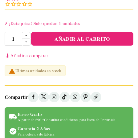
⚡
¡Date prisa! Solo quedan 1 unidades
AÑADIR AL CARRITO
Añadir a comparar

Últimas unidades en stock
Compartir
Envío Gratis
A partir de 69€ *Consultar condiciones para fuera de Península
Garantía 2 Años
Para defectos de fábrica