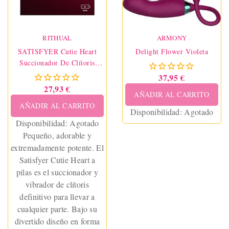
momentos intensos y
personalizables, con un
diseño silencioso y
RITHUAL
ergonómico que hará de
ARMONY
cada sesión un momento
SATISFYER Cutie Heart
Delight Flower Violeta
Succionador De Clítoris
especial.
Battery Series
37,95 €
27,93 €
AÑADIR AL CARRITO
AÑADIR AL CARRITO
Disponibilidad:
Agotado
Disponibilidad:
Agotado
Pequeño, adorable y
extremadamente potente. El
Satisfyer Cutie Heart a
pilas es el succionador y
vibrador de clítoris
definitivo para llevar a
cualquier parte. Bajo su
divertido diseño en forma