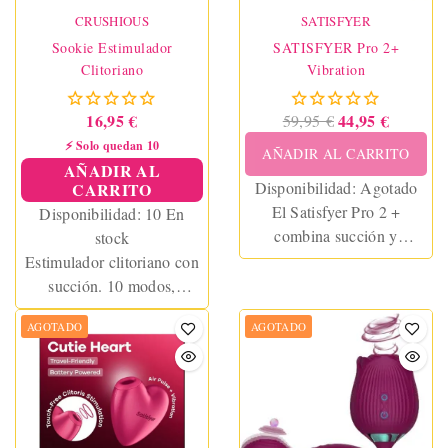
CRUSHIOUS
SATISFYER
Sookie Estimulador
SATISFYER Pro 2+
Clitoriano
Vibration
16,95 €
44,95 €
59,95 €
⚡ Solo quedan 10
AÑADIR AL CARRITO
AÑADIR AL
Disponibilidad:
Agotado
CARRITO
El Satisfyer Pro 2 +
Disponibilidad:
10 En
combina succión y
stock
vibración para una
Estimulador clitoriano con
experiencia única y
succión. 10 modos,
envolvente. Con tecnología
funciona con pilas AAA
AGOTADO
AGOTADO
avanzada, es resistente al
(incluidas), discreto y
agua, fácil de limpiar y
perfecto para iniciarse en el
ofrece varios modos de
placer. No sumergible, fácil
intensidad para adaptarse a
de limpiar.
tu ritmo. Disfruta de