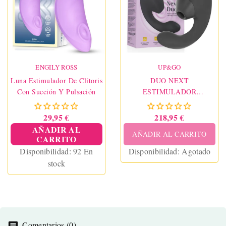
ENGILY ROSS
UP&GO
Luna Estimulador De Clítoris
DUO NEXT
Con Succión Y Pulsación
ESTIMULADOR
VIBRADOR DUAL
CLÍTORIS & PUNTO·G
29,95 €
218,95 €
NEGRO
AÑADIR AL
AÑADIR AL CARRITO
CARRITO
Disponibilidad:
92 En
Disponibilidad:
Agotado
stock
Comentarios (0)