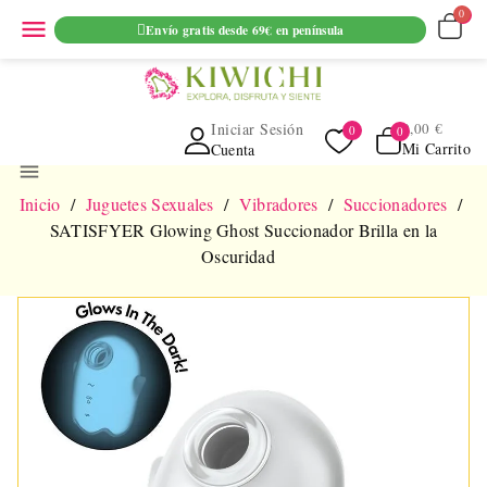
ENVIO GRATUITO EN PEDIDOS SUPERIORES A 69€ EN
menu
Envío gratis desde 69€ en península
PENINSULA
Iniciar Sesión
0,00 €
Mi Carrito
Cuenta
menu
Inicio
Juguetes Sexuales
Vibradores
Succionadores
SATISFYER Glowing Ghost Succionador Brilla en la
Oscuridad
NUEVO