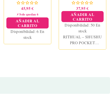
CLITORIS 2 POTENTES
MOTORES AZABACHE
45,95 €
37,95 €
AÑADIR AL
⚡ Solo quedan 6
CARRITO
AÑADIR AL
Disponibilidad:
50 En
CARRITO
stock
Disponibilidad:
6 En
RITHUAL – SHUSHU
stock
PRO POCKET
CLITORIS
STIMULATOR 2
POWERFUL JET
MOTORS