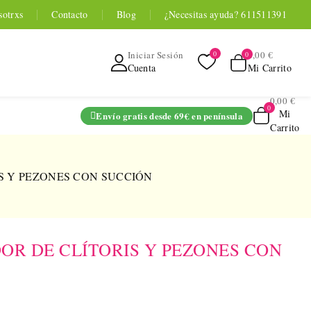
sotrxs
Contacto
Blog
¿Necesitas ayuda? 611511391
0,00 €
Iniciar Sesión
Mi Carrito
Cuenta
0,00 €
Mi
Envío gratis desde 69€ en península
Carrito
ADO
S Y PEZONES CON SUCCIÓN
OR DE CLÍTORIS Y PEZONES CON
TOYOU APP
SERIES
 Entrenador