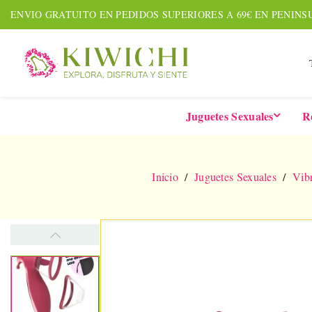
ENVIO GRATUITO EN PEDIDOS SUPERIORES A 69€ EN PENINS
Juguetes Sexuales
R
Inicio
Juguetes Sexuales
Vib
NUEVO
AMOUR PACK
TARDE
Set De 7 Piezas
Six-In-
Together &
De 
Forever
Vibrad