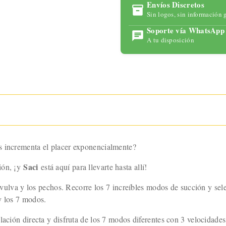
para
Envíos Discretos
Sin logos, sin información 
maximizar
tu placer
Soporte vía WhatsApp
con
A tu disposición
tecnología
avanzada y
un diseño
ergonómic
o.
s incrementa el placer exponencialmente?
Saci
ión, ¡y
está aquí para llevarte hasta allí!
la vulva y los pechos. Recorre los 7 increíbles modos de succión y s
y los 7 modos.
lación directa y disfruta de los 7 modos diferentes con 3 velocidades