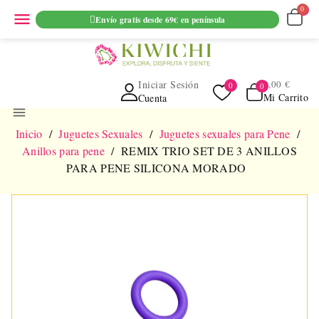
ENVIO GRATUITO EN PEDIDOS SUPERIORES A 69€ EN
menu
Envío gratis desde 69€ en península
PENINSULA
Iniciar Sesión
0,00 €
Mi Carrito
Cuenta
menu
Inicio
Juguetes Sexuales
Juguetes sexuales para Pene
Anillos para pene
REMIX TRIO SET DE 3 ANILLOS
PARA PENE SILICONA MORADO
NUEVO