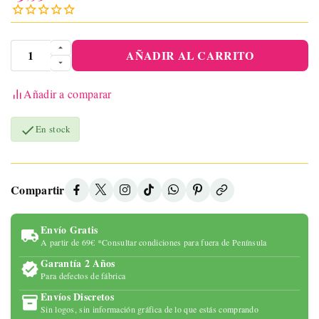
AÑADIR AL CARRITO
Añadir a comparar

En stock
Compartir
Envío Gratis
A partir de 69€ *Consultar condiciones para fuera de Península
Garantía 2 Años
Para defectos de fábrica
Envíos Discretos
Sin logos, sin información gráfica de lo que estás comprando