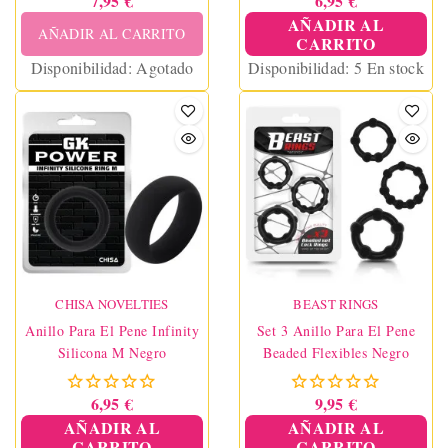
7,95 €
6,95 €
AÑADIR AL
AÑADIR AL CARRITO
CARRITO
Disponibilidad:
Agotado
Disponibilidad:
5 En stock
CHISA NOVELTIES
BEAST RINGS
Anillo Para El Pene Infinity
Set 3 Anillo Para El Pene
Silicona M Negro
Beaded Flexibles Negro
6,95 €
9,95 €
AÑADIR AL
AÑADIR AL
CARRITO
CARRITO