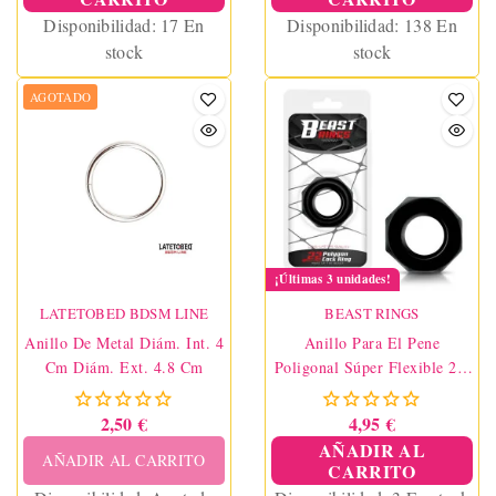
Disponibilidad:
17 En
Disponibilidad:
138 En
stock
stock
AGOTADO
¡Últimas 3 unidades!
LATETOBED BDSM LINE
BEAST RINGS
Anillo De Metal Diám. Int. 4
Anillo Para El Pene
Cm Diám. Ext. 4.8 Cm
Poligonal Súper Flexible 2.2
Cm Negro
2,50 €
4,95 €
AÑADIR AL
AÑADIR AL CARRITO
CARRITO