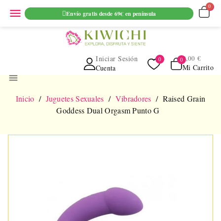
ENVIO GRATUITO EN PEDIDOS SUPERIORES A 69€ EN
menu
Envío gratis desde 69€ en península
PENINSULA
Iniciar Sesión
0,00 €
Mi Carrito
Cuenta
menu
Inicio
Juguetes Sexuales
Vibradores
Raised Grain
Goddess Dual Orgasm Punto G
NUEVO