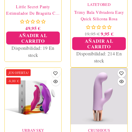
LATETOBED
Little Secret Panty
Trimy Bala Vibradora Easy
Estimulador De Braguita Con
Quick Silicona Rosa
Control Remoto Y APP
Satisfyer
49,95 €
9,95 €
19,95 €
AÑADIR AL
CARRITO
AÑADIR AL
CARRITO
Disponibilidad:
19 En
Disponibilidad:
214 En
stock
stock
¡EN OFERTA!
-8,00 €
URBAN SKY
CRUSHIOUS