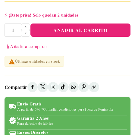
⚡
¡Date prisa! Solo quedan 2 unidades
AÑADIR AL CARRITO
Añadir a comparar

Últimas unidades en stock
Compartir
Envío Gratis
A partir de 69€ *Consultar condiciones para fuera de Península
Garantía 2 Años
Para defectos de fábrica
Envíos Discretos