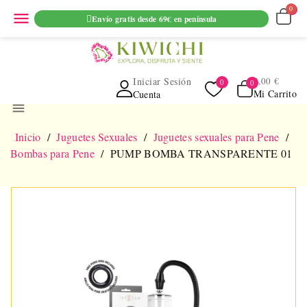
ENVIO GRATUITO EN PEDIDOS SUPERIORES A 69€ EN
menu
Envío gratis desde 69€ en península
PENINSULA
Iniciar Sesión
0,00 €
Mi Carrito
Cuenta
menu
Inicio
Juguetes Sexuales
Juguetes sexuales para Pene
Bombas para Pene
PUMP BOMBA TRANSPARENTE 01
NUEVO