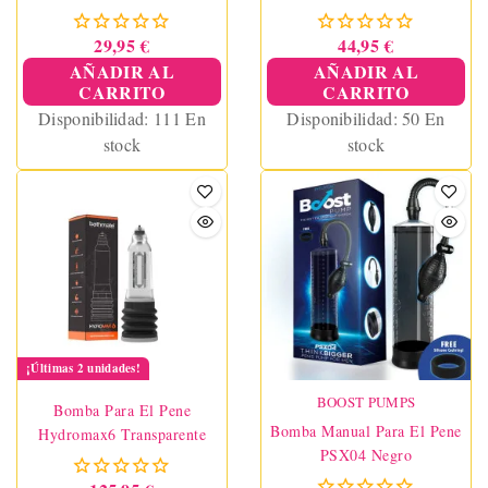
29,95 €
44,95 €
AÑADIR AL
AÑADIR AL
CARRITO
CARRITO
Disponibilidad:
111 En
Disponibilidad:
50 En
stock
stock
¡Últimas 2 unidades!
BOOST PUMPS
Bomba Para El Pene
Bomba Manual Para El Pene
Hydromax6 Transparente
PSX04 Negro