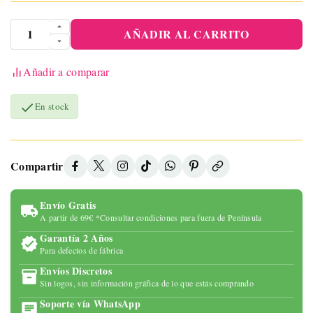
AÑADIR AL CARRITO
Añadir a comparar

En stock
Compartir
Envío Gratis
A partir de 69€ *Consultar condiciones para fuera de Península
Garantía 2 Años
Para defectos de fábrica
Envíos Discretos
Sin logos, sin información gráfica de lo que estás comprando
Soporte vía WhatsApp