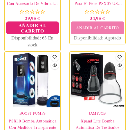
Con Accesorio De Vibración
Para El Pene PSX05 USB
PSX06
Recargable Transparente
29,95 €
34,95 €
AÑADIR AL
AÑADIR AL CARRITO
CARRITO
Disponibilidad:
63 En
Disponibilidad:
Agotado
stock
BOOST PUMPS
JAMYJOB
PSX10 Bomba Automática
Xpand Lite Bomba
Con Medidor Transparente
Automtica De Testículos