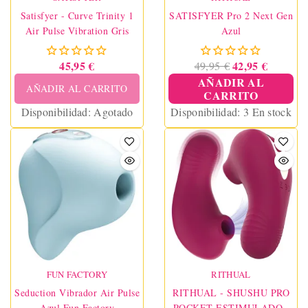
Satisfyer - Curve Trinity 1
SATISFYER Pro 2 Next Gen
Air Pulse Vibration Gris
Azul
45,95 €
42,95 €
49,95 €
AÑADIR AL
AÑADIR AL CARRITO
CARRITO
Disponibilidad:
Agotado
Disponibilidad:
3 En stock
FUN FACTORY
RITHUAL
Seduction Vibrador Air Pulse
RITHUAL - SHUSHU PRO
Azul Fun Factory
POCKET ESTIMULADOR