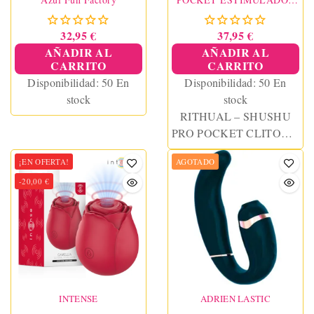
CLITORIS 2 POTENTES
MOTORES ORQUIDEA
32,95 €
37,95 €
AÑADIR AL
AÑADIR AL
CARRITO
CARRITO
Disponibilidad:
50 En
Disponibilidad:
50 En
stock
stock
RITHUAL – SHUSHU
PRO POCKET CLITORIS
STIMULATOR 2
¡EN OFERTA!
AGOTADO
POWERFUL ORCHID
-20,00 €
MOTORS
INTENSE
ADRIEN LASTIC