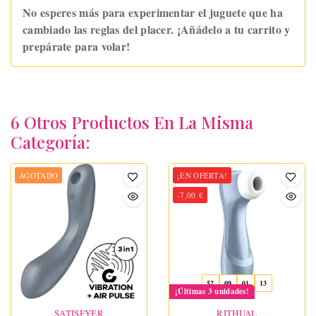
No esperes más para experimentar el juguete que ha
cambiado las reglas del placer. ¡Añádelo a tu carrito y
prepárate para volar!
6 Otros Productos En La Misma
Categoría:
AGOTADO
¡EN OFERTA!
-7,00 €
52
09
01
12
¡Últimas 3 unidades!
SATISFYER
RITHUAL