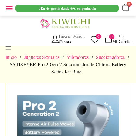
ENVIO GRATUITO EN PEDIDOS SUPERIORES A 69€ EN
menu
Envío gratis desde 69€ en península
PENINSULA
Iniciar Sesión
0,00 €
Mi Carrito
Cuenta
menu
Inicio
Juguetes Sexuales
Vibradores
Succionadores
SATISFYER Pro 2 Gen 2 Succionador de Clítoris Battery
Series Ice Blue
NUEVO