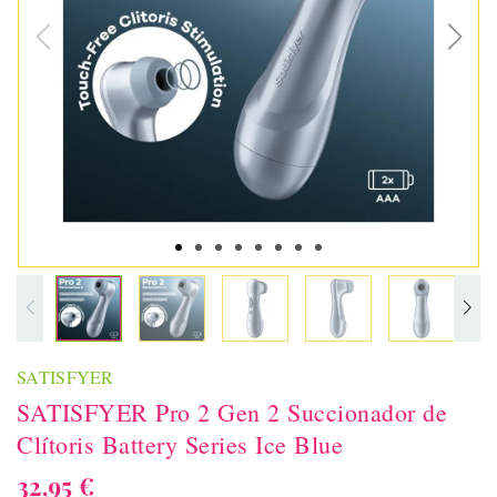
SATISFYER
SATISFYER Pro 2 Gen 2 Succionador de
Clítoris Battery Series Ice Blue
32,95 €