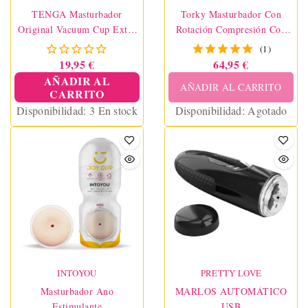
TENGA Masturbador
Torky Masturbador Con
Original Vacuum Cup Extra
Rotación Compresión Con
Gentle
App
(1)
19,95 €
64,95 €
AÑADIR AL
AÑADIR AL CARRITO
CARRITO
Disponibilidad:
3 En stock
Disponibilidad:
Agotado
INTOYOU
PRETTY LOVE
Masturbador Ano
MARLOS AUTOMÁTICO
Estimulante
USB