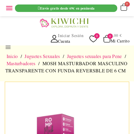
ENVIO GRATUITO EN PEDIDOS SUPERIORES A 69€ EN
menu
Envío gratis desde 69€ en península
PENINSULA
Iniciar Sesión
0,00 €
Mi Carrito
Cuenta
menu
Inicio
Juguetes Sexuales
Juguetes sexuales para Pene
Masturbadores
MOSH MASTURBADOR MASCULINO
TRANSPARENTE CON FUNDA REVERSBLE DE 6 CM
NUEVO