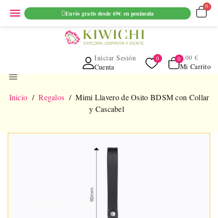
ENVIO GRATUITO EN PEDIDOS SUPERIORES A 69€ EN
menu
Envío gratis desde 69€ en península
PENINSULA
Iniciar Sesión
0,00 €
Mi Carrito
Cuenta
menu
Inicio
Regalos
Mimi Llavero de Osito BDSM con Collar
y Cascabel
NUEVO