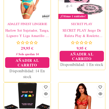
¡Últimas 1 unidades!
ADALET FINEST LINGERIE
SECRET PLAY
Harlow Set Sujetador, Tanga,
SECRET PLAY Juego De
Liguero Y Liga Amarillo Y
Ruleta Play & Roulette
Azul
(ES/PT/EN/FR)
29,95 €
9,95 €
AÑADIR AL
⚡ Solo quedan 14
CARRITO
AÑADIR AL
Disponibilidad:
1 En stock
CARRITO
Disponibilidad:
14 En
stock