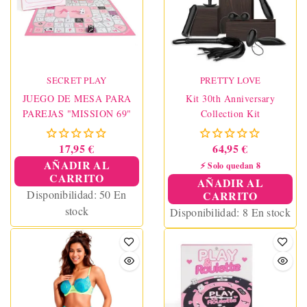
SECRET PLAY
PRETTY LOVE
JUEGO DE MESA PARA
Kit 30th Anniversary
PAREJAS "MISSION 69"
Collection Kit
17,95 €
64,95 €
AÑADIR AL
⚡ Solo quedan 8
CARRITO
AÑADIR AL
Disponibilidad:
50 En
CARRITO
stock
Disponibilidad:
8 En stock