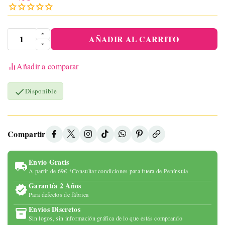
AÑADIR AL CARRITO
Añadir a comparar

Disponible
Compartir
Envío Gratis
A partir de 69€ *Consultar condiciones para fuera de Península
Garantía 2 Años
Para defectos de fábrica
Envíos Discretos
Sin logos, sin información gráfica de lo que estás comprando