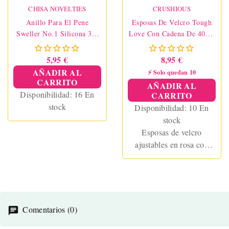
CHISA NOVELTIES
CRUSHIOUS
Anillo Para El Pene
Esposas De Velcro Tough
Sweller No.1 Silicona 3,5
Love Con Cadena De 40cm
Cm
Extra Rosa
5,95 €
8,95 €
AÑADIR AL
⚡ Solo quedan 10
CARRITO
AÑADIR AL
Disponibilidad:
16 En
CARRITO
stock
Disponibilidad:
10 En
stock
Esposas de velcro
ajustables en rosa con
cadena desmontable de
40 cm. Aptas para
muñecas y tobillos,
ideales para juegos
BDSM y bondage suave.
Comentarios (0)
Fáciles de usar y