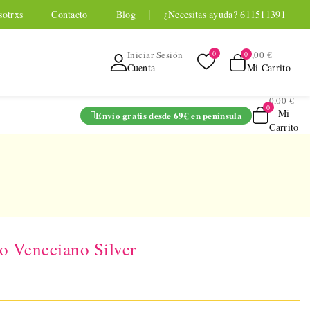
sotrxs
Contacto
Blog
¿Necesitas ayuda? 611511391
0,00 €
Iniciar Sesión
Mi Carrito
Cuenta
0,00 €
Mi
Envío gratis desde 69€ en península
Carrito
ADO
o Veneciano Silver
TOYOU APP
SERIES
 Entrenador