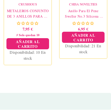
CRUSHIOUS
CHISA NOVELTIES
METALEROS CONJUNTO
Anillo Para El Pene
DE 3 ANILLOS PARA EL
Sweller No.3 Silicona 4
PENE DE METAL
Cm
CRUSHIOUS
7,95 €
6,95 €
AÑADIR AL
⚡ Solo quedan 10
CARRITO
AÑADIR AL
Disponibilidad:
21 En
CARRITO
stock
Disponibilidad:
10 En
stock