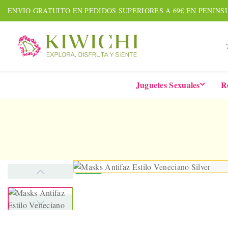
ENVIO GRATUITO EN PEDIDOS SUPERIORES A 69€ EN PENINS
Juguetes Sexuales
R
NUEVO
AMOUR PACK
TARDE
Set De 7 Piezas
Six-In-
Together &
De 
Forever
Vibrad