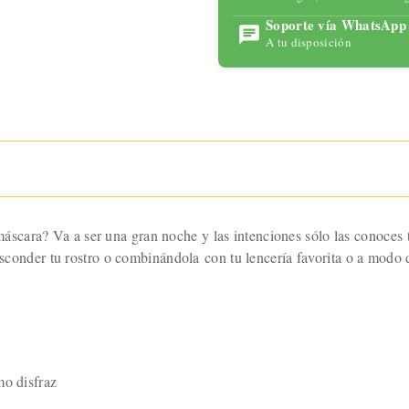
para
Soporte vía WhatsApp
maximizar
A tu disposición
tu placer
con
tecnología
avanzada y
un diseño
ergonómic
o.
scara? Va a ser una gran noche y las intenciones sólo las conoces 
 esconder tu rostro o combinándola con tu lencería favorita o a modo 
mo disfraz