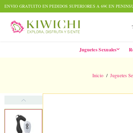
ENVIO GRATUITO EN PEDIDOS SUPERIORES A 69€ EN PENINS
Juguetes Sexuales
R
Inicio
Juguetes Se
NUEVO
AGOTADO
AMOUR PACK
TARDE
Set De 7 Piezas
Six-In-
Together &
De 
Forever
Vibrad