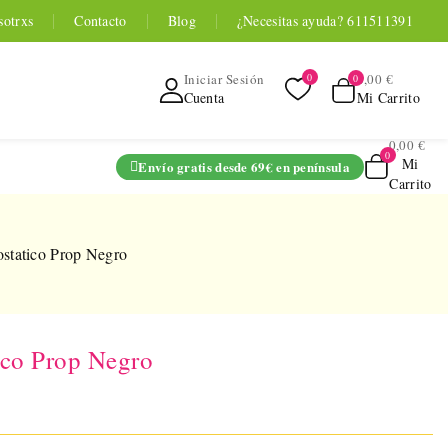
sotrxs
Contacto
Blog
¿Necesitas ayuda? 611511391
0,00 €
Iniciar Sesión
Mi Carrito
Cuenta
0,00 €
Mi
Envío gratis desde 69€ en península
Carrito
ADO
statico Prop Negro
ico Prop Negro
TOYOU APP
SERIES
 Entrenador