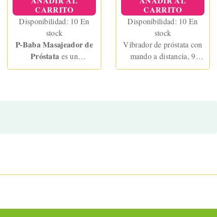
AÑADIR AL
AÑADIR AL
CARRITO
CARRITO
Disponibilidad:
10 En
Disponibilidad:
10 En
stock
stock
P-Baba Masajeador de
Vibrador de próstata con
Próstata
es un
mando a distancia, 9
masajeador prostático de
modos de rotación y
tamaño ideal para
vibración. Estimula el
principiantes, fabricado
punto P y envuelve el
en ABS firme y
escroto. Recargable,
completamente
potente y perfecto para
impermeable. Perfecto
disfrutar a solas o en
para usar en la ducha,
pareja.
garantiza un agarre
seguro y sesiones de
penetración profundas.