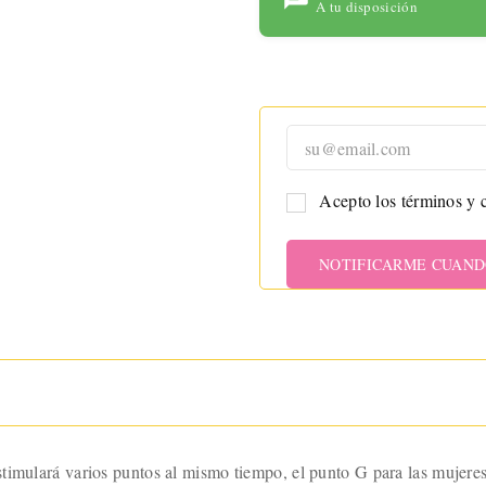
para
A tu disposición
maximizar
tu placer
con
tecnología
avanzada y
un diseño
ergonómic
Acepto los términos y c
o.
NOTIFICARME CUAND
stimulará varios puntos al mismo tiempo, el punto G para las mujere