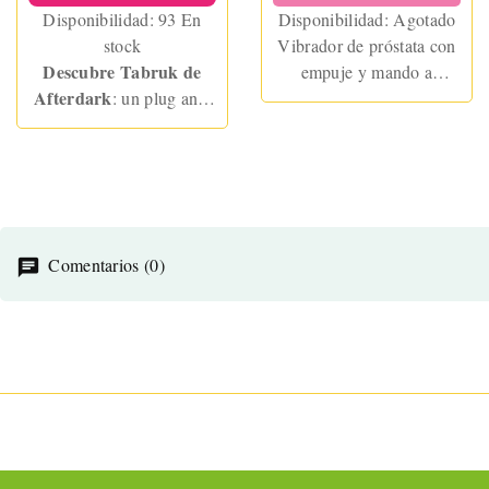
Disponibilidad:
93 En
Disponibilidad:
Agotado
stock
Vibrador de próstata con
Descubre Tabruk de
empuje y mando a
Afterdark
: un plug anal
distancia. Estimula el
prostático con vibración y
punto P con 9 modos de
anillo para pene o
vibración y 9 modos de
testículos.
empuje. Recargable,
potente y perfecto para
juegos en pareja.
Comentarios (0)