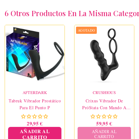
6 Otros Productos En La Misma Categor
AGOTADO
AFTERDARK
CRUSHIOUS
Tabruk Vibrador Prostático
Crixus Vibrador De
Para El Punto P
PróStata Con Mando A
Distancia
29,95 €
59,95 €
AÑADIR AL
AÑADIR AL
CARRITO
CARRITO