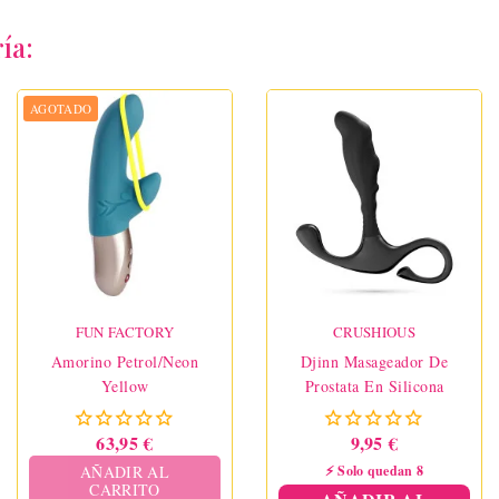
ía:
AGOTADO
FUN FACTORY
CRUSHIOUS
Amorino Petrol/Neon
Djinn Masageador De
Yellow
Prostata En Silicona
63,95 €
9,95 €
AÑADIR AL
⚡ Solo quedan 8
CARRITO