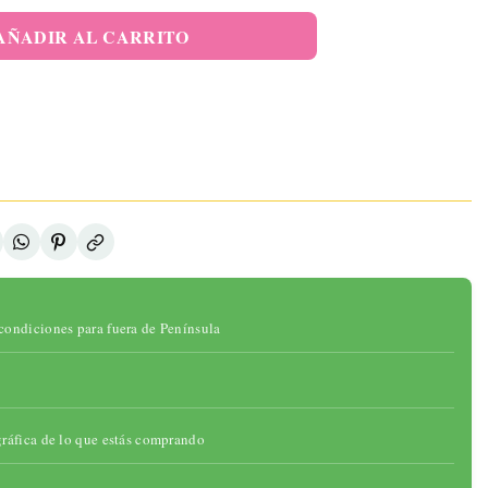
elo Pélvico
 Sensor De
AÑADIR AL CARRITO
sión Y APP
46,95 €
ADIR AL
ARRITO
onibilidad:
ad:
gotado
condiciones para fuera de Península
gráfica de lo que estás comprando