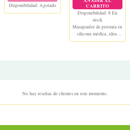
AÑADIR AL
Disponibilidad:
Agotado
CARRITO
Disponibilidad:
8 En
stock
Masajeador de próstata en
silicona médica, ideal
para principiantes.
Impermeable, ergonómico
y con agarre firme.
Estimula el punto P con
seguridad y comodidad.
No hay reseñas de clientes en este momento.