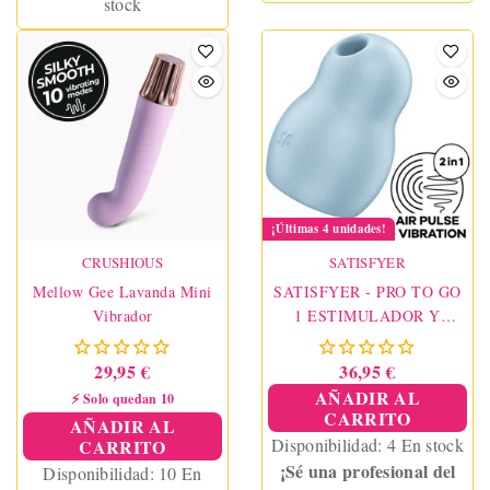
stock
¡Últimas 4 unidades!
CRUSHIOUS
SATISFYER
Mellow Gee Lavanda Mini
SATISFYER - PRO TO GO
Vibrador
1 ESTIMULADOR Y
VIBRADOR DOBLE AZUL
29,95 €
36,95 €
AÑADIR AL
⚡ Solo quedan 10
CARRITO
AÑADIR AL
Disponibilidad:
4 En stock
CARRITO
¡Sé una profesional del
Disponibilidad:
10 En