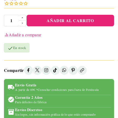
AÑADIR AL CARRITO
Añadir a comparar

En stock
Compartir
Envío Gratis
A partir de 69€ *Consultar condiciones para fuera de Península
Garantía 2 Años
Para defectos de fábrica
Envíos Discretos
Sin logos, sin información gráfica de lo que estás comprando