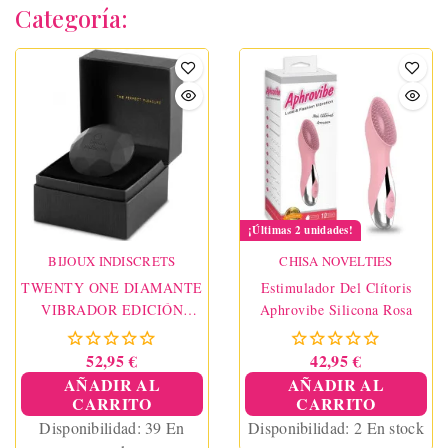
Categoría:
¡Últimas 2 unidades!
BIJOUX INDISCRETS
CHISA NOVELTIES
TWENTY ONE DIAMANTE
Estimulador Del Clítoris
VIBRADOR EDICIÓN
Aphrovibe Silicona Rosa
LIMITADA NEGRO
52,95 €
42,95 €
AÑADIR AL
AÑADIR AL
CARRITO
CARRITO
Disponibilidad:
39 En
Disponibilidad:
2 En stock