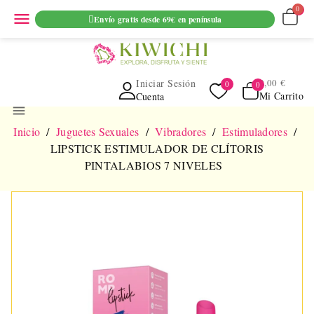
ENVIO GRATUITO EN PEDIDOS SUPERIORES A 69€ EN
menu
Envío gratis desde 69€ en península
PENINSULA
Iniciar Sesión
0,00 €
Mi Carrito
Cuenta
menu
Inicio
Juguetes Sexuales
Vibradores
Estimuladores
LIPSTICK ESTIMULADOR DE CLÍTORIS
PINTALABIOS 7 NIVELES
NUEVO