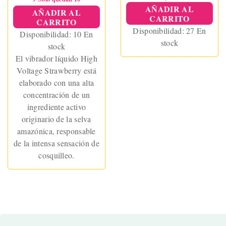
AÑADIR AL
AÑADIR AL
CARRITO
CARRITO
Disponibilidad:
27 En
Disponibilidad:
10 En
stock
stock
El vibrador líquido High
Voltage Strawberry está
elaborado con una alta
concentración de un
ingrediente activo
originario de la selva
amazónica, responsable
de la intensa sensación de
cosquilleo.