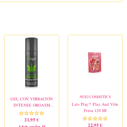
NUEI COSMETICS
GEL CON VIBRACIÓN
Lets Play!! Play And Vibe
INTENSE ORGASM
Fresa 120 Ml
HEMP 15ML
21,95 €
22,95 €
⚡ Solo quedan 10