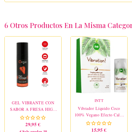
6 Otros Productos En La Misma Categor
INTT
GEL VIBRANTE CON
Vibrador Líquido Coco
SABOR A FRESA HIGH
100% Vegano Efecto Calor
VOLTAGE 15ML
15 Ml INTT
29,95 €
15,95 €
⚡ Solo quedan 10