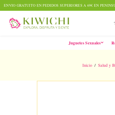
ENVIO GRATUITO EN PEDIDOS SUPERIORES A 69€ EN PENINS
Juguetes Sexuales
R
Inicio
Salud y B
NUEVO
AMOUR PACK
TARDE
Set De 7 Piezas
Six-In-
Together &
De 
¡Date prisa! Solo quedan 2
Forever
Vibrad