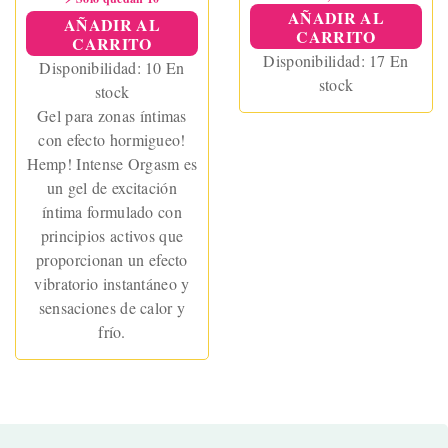
AÑADIR AL
AÑADIR AL
CARRITO
CARRITO
Disponibilidad:
17 En
Disponibilidad:
10 En
stock
stock
Gel para zonas íntimas
con efecto hormigueo!
Hemp! Intense Orgasm es
un gel de excitación
íntima formulado con
principios activos que
proporcionan un efecto
vibratorio instantáneo y
sensaciones de calor y
frío.