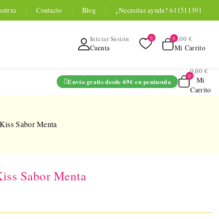
sotrxs
Contacto
Blog
¿Necesitas ayuda? 611511391
0,00 €
Iniciar Sesión
Mi Carrito
Cuenta
0,00 €
Mi
Envío gratis desde 69€ en península
Carrito
ADO
 Kiss Sabor Menta
Kiss Sabor Menta
TOYOU APP
SERIES
 Entrenador