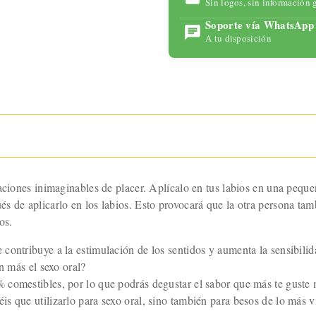
Sin logos, sin información 
para
maximizar
Soporte vía WhatsApp
tu placer
A tu disposición
con
tecnología
avanzada y
un diseño
ergonómic
o.
aciones inimaginables de placer. Aplícalo en tus labios en una peque
 de aplicarlo en los labios. Esto provocará que la otra persona tambi
os.
contribuye a la estimulación de los sentidos y aumenta la sensibili
n más el sexo oral?
comestibles, por lo que podrás degustar el sabor que más te guste mi
s que utilizarlo para sexo oral, sino también para besos de lo más v