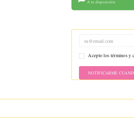
para
A tu disposición
maximizar
tu placer
con
tecnología
avanzada y
un diseño
ergonómic
Acepto los términos y c
o.
NOTIFICARME CUAND