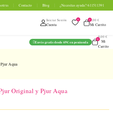
sotrxs
Contacto
Blog
¿Necesitas ayuda? 611511391
0,00 €
Iniciar Sesión
Mi Carrito
Cuenta
0,00 €
Mi
Envío gratis desde 69€ en península
Carrito
ADO
y Pjur Aqua
Pjur Original y Pjur Aqua
TOYOU APP
SERIES
 Entrenador