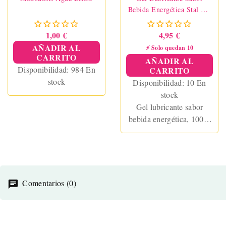
Bebida Energética Stal My
Kisses
1,00 €
4,95 €
AÑADIR AL
⚡ Solo quedan 10
CARRITO
AÑADIR AL
Disponibilidad:
984 En
CARRITO
stock
Disponibilidad:
10 En
stock
Gel lubricante sabor
bebida energética, 100%
besable e incoloro. Ideal
para sexo oral,
penetración y masajes.
Compatible con
preservativos y artículos
Comentarios (0)
de látex. Vegano y
fabricado en Europa.