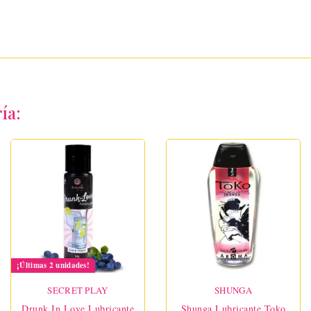
ía:
¡Últimas 2 unidades!
SECRET PLAY
SHUNGA
Drunk In Love Lubricante
Shunga Lubricante Toko