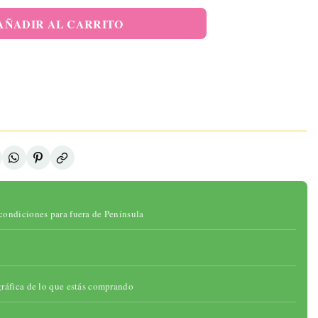
elo Pélvico
 Sensor De
AÑADIR AL CARRITO
sión Y APP
46,95 €
ADIR AL
ARRITO
onibilidad:
ad:
gotado
condiciones para fuera de Península
gráfica de lo que estás comprando