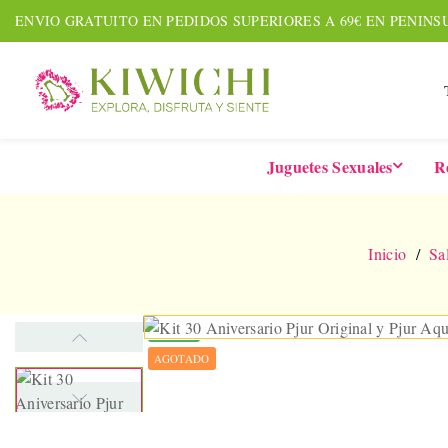
ENVIO GRATUITO EN PEDIDOS SUPERIORES A 69€ EN PENINS
Juguetes Sexuales
R
Inicio
Sa
NUEVO
AGOTADO
AMOUR PACK
TARDE
Set De 7 Piezas
Six-In-
Together &
De 
Forever
Vibrad