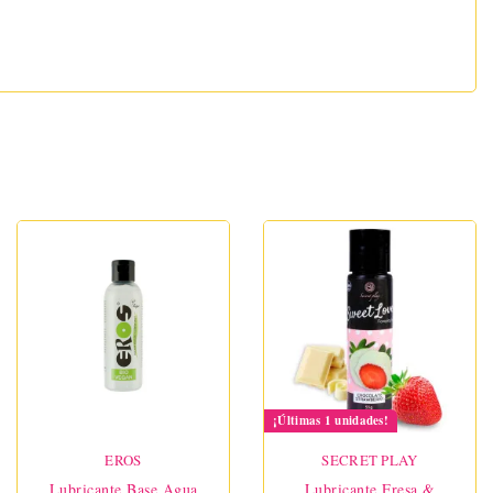
¡Últimas 1 unidades!
EROS
SECRET PLAY
Lubricante Base Agua
Lubricante Fresa &