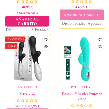
38,95 €
44,95 €
⚡ Solo quedan 8
AÑADIR AL CARRITO
AÑADIR AL
Disponibilidad:
Agotado
CARRITO
Disponibilidad:
8 En stock
¡EN OFERTA!
-5,00 €
LATETOBED
PRETTY LOVE
Maverdick
Prescott Vibrador Punto-G
Verde
29,95 €
34,95 €