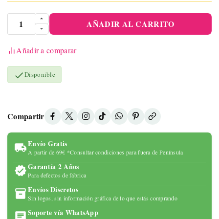
AÑADIR AL CARRITO
Añadir a comparar

Disponible
Compartir
Envío Gratis
A partir de 69€ *Consultar condiciones para fuera de Península
Garantía 2 Años
Para defectos de fábrica
Envíos Discretos
Sin logos, sin información gráfica de lo que estás comprando
Soporte vía WhatsApp