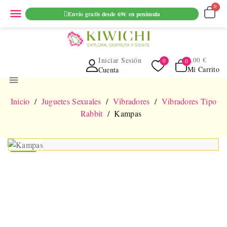
ENVIO GRATUITO EN PEDIDOS SUPERIORES A 69€ EN
menu
Envío gratis desde 69€ en península
PENINSULA
Iniciar Sesión
0,00 €
Mi Carrito
Cuenta
menu
Inicio
Juguetes Sexuales
Vibradores
Vibradores Tipo
Rabbit
Kampas
NUEVO