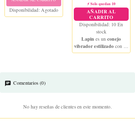
⚡ Solo quedan 10
Disponibilidad:
Agotado
AÑADIR AL
CARRITO
Disponibilidad:
10 En
stock
Lapin
conejo
es un
vibrador estilizado
10
con
modos de vibración
10
y
velocidades de empuje,
diseñado para ofrecerte una
placer
experiencia de
intenso
.
Comentarios (0)
No hay reseñas de clientes en este momento.