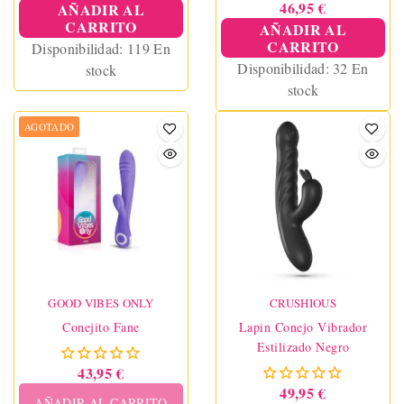
46,95 €
AÑADIR AL
CARRITO
AÑADIR AL
CARRITO
Disponibilidad:
119 En
Disponibilidad:
32 En
stock
stock
AGOTADO
GOOD VIBES ONLY
CRUSHIOUS
Conejito Fane
Lapin Conejo Vibrador
Estilizado Negro
43,95 €
49,95 €
AÑADIR AL CARRITO